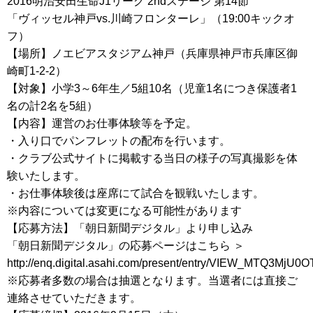
2016明治安田生命J1リーグ 2ndステージ 第14節
「ヴィッセル神戸vs.川崎フロンターレ」（19:00キックオ
フ）
【場所】ノエビアスタジアム神戸（兵庫県神戸市兵庫区御
崎町1-2-2）
【対象】小学3～6年生／5組10名（児童1名につき保護者1
名の計2名を5組）
【内容】運営のお仕事体験等を予定。
・入り口でパンフレットの配布を行います。
・クラブ公式サイトに掲載する当日の様子の写真撮影を体
験いたします。
・お仕事体験後は座席にて試合を観戦いたします。
※内容については変更になる可能性があります
【応募方法】「朝日新聞デジタル」より申し込み
「朝日新聞デジタル」の応募ページはこちら ＞
http://enq.digital.asahi.com/present/entry/VIEW_MTQ3MjU
※応募者多数の場合は抽選となります。当選者には直接ご
連絡させていただきます。