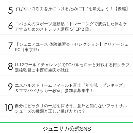
すばやい判断力を身につけるために“目”を鍛えよう！【後編】
コバさんのスポーツ運動塾「トレーニングで疲労した体をケ
アするためのストレッチ講座 STEP２③」
【ジュニアユース 体験練習会・セレクション】クリアージュ
FC（東京都）
U-12ワールドチャレンジでFCバルセロナと対戦する街クラブ
選抜監督に中西哲生氏が就任！
エスパルスドリームフィールド富士『年少児（プレキッズ）
＆ママパパサッカー教室』参加者募集中！
自分にピッタリの一足を探そう。意外と知らないフットサル
シューズの種類と正しい選び方とは？
ジュニサカ公式SNS