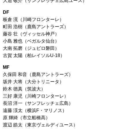
大迫 敬介（サンフレッチェ広島ユース）
DF
板倉 滉（川崎フロンターレ）
町田 浩樹（鹿島アントラーズ）
藤谷 壮（ヴィッセル神戸）
小島 雅也（ベガルタ仙台）
大南 拓磨（ジュビロ磐田）
古賀 太陽（柏レイソルU-18）
MF
久保田 和音（鹿島アントラーズ）
坂井 大将（大分トリニータ）
鈴木 徳真（筑波大）
三好 康児（川崎フロンターレ）
長沼 洋一（サンフレッチェ広島）
遠藤 渓太（横浜F・マリノス）
原 輝綺（市立船橋高）
渡辺 皓太（東京ヴェルディユース）