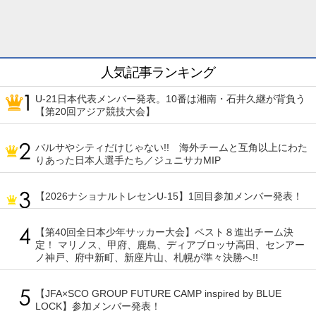
人気記事ランキング
U-21日本代表メンバー発表。10番は湘南・石井久継が背負う
【第20回アジア競技大会】
バルサやシティだけじゃない!! 海外チームと互角以上にわた
りあった日本人選手たち／ジュニサカMIP
【2026ナショナルトレセンU-15】1回目参加メンバー発表！
【第40回全日本少年サッカー大会】ベスト８進出チーム決
定！ マリノス、甲府、鹿島、ディアブロッサ高田、センアー
ノ神戸、府中新町、新座片山、札幌が準々決勝へ!!
【JFA×SCO GROUP FUTURE CAMP inspired by BLUE
LOCK】参加メンバー発表！