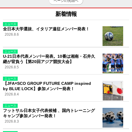
ページの先頭へ
新着情報
ニュース
全日本大学選抜、イタリア遠征メンバー発表！
2026.8.6
ニュース
U-21日本代表メンバー発表。10番は湘南・石井久
継が背負う【第20回アジア競技大会】
2026.8.5
ニュース
【JFA×SCO GROUP FUTURE CAMP inspired
by BLUE LOCK】参加メンバー発表！
2026.8.4
ニュース
フットサル日本女子代表候補 、国内トレーニング
キャンプ参加メンバー発表！
2026.8.3