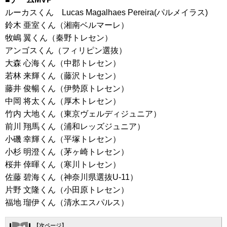
ルーカスくん Lucas Magalhaes Pereira(パルメイラス)
鈴木 亜室くん（湘南ベルマーレ）
牧嶋 翼くん（秦野トレセン）
アンゴスくん（フィリピン選抜）
大森 心海くん（中郡トレセン）
若林 来輝くん（藤沢トレセン）
藤井 俊暢くん（伊勢原トレセン）
中岡 将太くん（厚木トレセン）
竹内 大地くん（東京ヴェルディジュニア）
前川 翔馬くん（浦和レッズジュニア）
小磯 幸輝くん（平塚トレセン）
小杉 明澄くん（茅ヶ崎トレセン）
桜井 倖暉くん（寒川トレセン）
佐藤 碧海くん（神奈川県選抜U-11）
片野 文隆くん（小田原トレセン）
福地 瑠伊くん（清水エスパルス）
【次ページ】