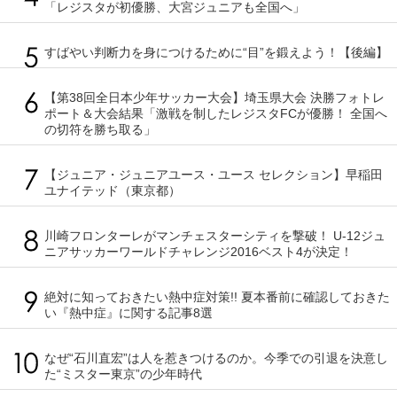
「レジスタが初優勝、大宮ジュニアも全国へ」
すばやい判断力を身につけるために“目”を鍛えよう！【後編】
【第38回全日本少年サッカー大会】埼玉県大会 決勝フォトレ
ポート＆大会結果「激戦を制したレジスタFCが優勝！ 全国へ
の切符を勝ち取る」
【ジュニア・ジュニアユース・ユース セレクション】早稲田
ユナイテッド（東京都）
川崎フロンターレがマンチェスターシティを撃破！ U-12ジュ
ニアサッカーワールドチャレンジ2016ベスト4が決定！
絶対に知っておきたい熱中症対策!! 夏本番前に確認しておきた
い『熱中症』に関する記事8選
なぜ“石川直宏”は人を惹きつけるのか。今季での引退を決意し
た“ミスター東京”の少年時代