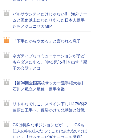
バルサやシティだけじゃない!! 海外チー
ムと互角以上にわたりあった日本人選手
たち／ジュニサカMIP
「下手だからやめろ」と言われる息子
ネガティブなコミュニケーションが子ど
もをダメにする。”やる気”を引き出す「親
子の会話」とは
【第94回全国高校サッカー選手権大会】
石川／私立／星稜 選手名鑑
リトルなでしこ、スペイン下しU-17W杯2
連覇に王手へ。優勝かけて北朝鮮と対戦
GKは特殊なポジションだが…。「GKも
11人の中の1人だってことは忘れないでほ
しい」【サッカービギナーコーチ講座】