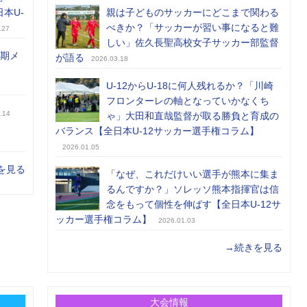
日本U-
親は子どものサッカーにどこまで関わる
べきか？「サッカーが習い事になると難
.27
しい」佐久長聖高校女子サッカー部監督
前期メ
が語る
2026.03.18
U-12からU-18に何人残れるか？「川崎
フロンターレの軸となっていかなくち
.14
ゃ」大田和直哉監督が取る勝負と育成の
バランス【全日本U-12サッカー選手権コラム】
2026.01.05
を見る
「なぜ、これだけいい選手が熊本に集ま
るんですか？」ソレッソ熊本指揮官は信
念をもって個性を伸ばす【全日本U-12サ
ッカー選手権コラム】
2026.01.03
→続きを見る
大会情報