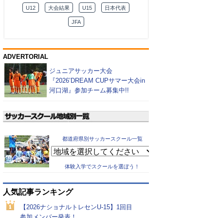
U12
大会結果
U15
日本代表
JFA
ADVERTORIAL
ジュニアサッカー大会
『2026’DREAM CUPサマー大会in
河口湖』参加チーム募集中!!
都道府県別サッカースクール一覧
体験入学でスクールを選ぼう！
人気記事ランキング
【2026ナショナルトレセンU-15】1回目
参加メンバー発表！