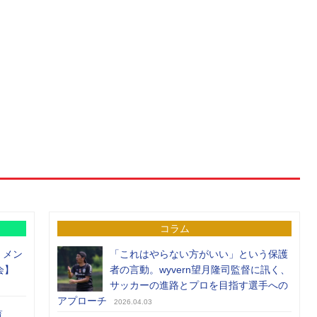
コラム
）メン
「これはやらない方がいい」という保護
会】
者の言動。wyvern望月隆司監督に訊く、
サッカーの進路とプロを目指す選手への
アプローチ
2026.04.03
覧