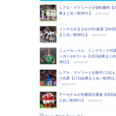
レアル・マドリードが逆転勝利【2
果まとめ／欧州CL】
2026.01.03
インテルがまさかのCL敗退【24日
まとめ／欧州CL】
2026.01.03
ニューカッスル、イングランド代
ンガーが4ゴール【18日結果まと
州CL】
2026.01.03
レアル・マドリードが後半に1点も
り白星【17日結果まとめ／欧州CL
2026.01.03
アーセナルが全勝首位通過【28日
とめ／欧州CL】
2026.01.03