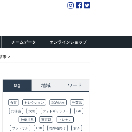
チームデータ
オンラインショップ
会結果
tag
地域
ワード
食育
セレクション
試合結果
千葉県
指導論
栄養
フォトギャラリー
GK
神奈川県
東京都
トレセン
フットサル
U18
指導者向け
女子