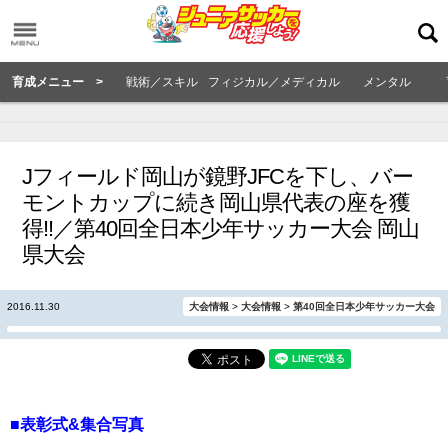
育成メニュー >
戦術／スキル
フィジカル／メディカル
メンタル
Jフィールド岡山が鏡野JFCを下し、バー
モントカップに続き岡山県代表の座を獲
得!!／第40回全日本少年サッカー大会 岡山
県大会
2016.11.30
大会情報
>
大会情報
>
第40回全日本少年サッカー大会
■表彰式&集合写真