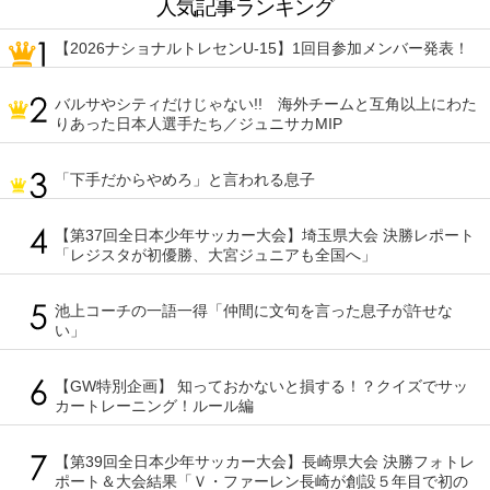
人気記事ランキング
【2026ナショナルトレセンU-15】1回目参加メンバー発表！
バルサやシティだけじゃない!! 海外チームと互角以上にわた
りあった日本人選手たち／ジュニサカMIP
「下手だからやめろ」と言われる息子
【第37回全日本少年サッカー大会】埼玉県大会 決勝レポート
「レジスタが初優勝、大宮ジュニアも全国へ」
池上コーチの一語一得「仲間に文句を言った息子が許せな
い」
【GW特別企画】 知っておかないと損する！？クイズでサッ
カートレーニング！ルール編
【第39回全日本少年サッカー大会】長崎県大会 決勝フォトレ
ポート＆大会結果「Ｖ・ファーレン長崎が創設５年目で初の