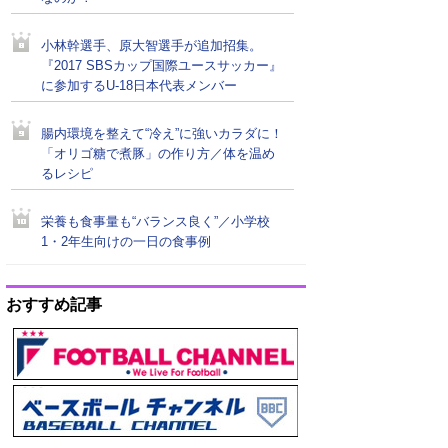
小林幹選手、原大智選手が追加招集。
『2017 SBSカップ国際ユースサッカー』
に参加するU-18日本代表メンバー
腸内環境を整えて“冷え”に強いカラダに！
「オリゴ糖で煮豚」の作り方／体を温め
るレシピ
栄養も食事量も“バランス良く”／小学校
1・2年生向けの一日の食事例
おすすめ記事