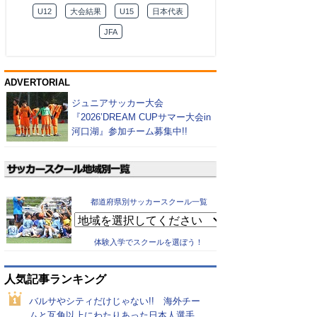
U12
大会結果
U15
日本代表
JFA
ADVERTORIAL
ジュニアサッカー大会
『2026’DREAM CUPサマー大会in
河口湖』参加チーム募集中!!
都道府県別サッカースクール一覧
体験入学でスクールを選ぼう！
人気記事ランキング
バルサやシティだけじゃない!! 海外チー
ムと互角以上にわたりあった日本人選手