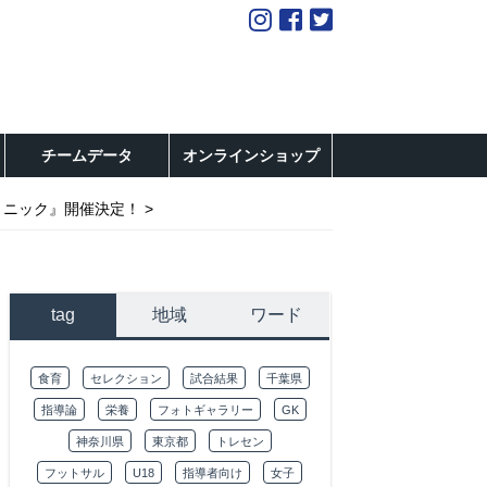
チームデータ
オンラインショップ
リニック』開催決定！
tag
地域
ワード
食育
セレクション
試合結果
千葉県
指導論
栄養
フォトギャラリー
GK
神奈川県
東京都
トレセン
フットサル
U18
指導者向け
女子