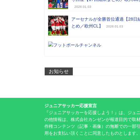
2026.01.03
アーセナルが全勝首位通過【28日
とめ／欧州CL】
2026.01.03
お知らせ
ジュニアサッカー応援宣言
『ジュニアサッカーを応援しよう！』は、ジュ
の他情報は、株式会社カンゼンが報道目的で取材
作権コンテンツ（記事・画像）の無断での一部
用をお支払い頂くことに同意したものとします