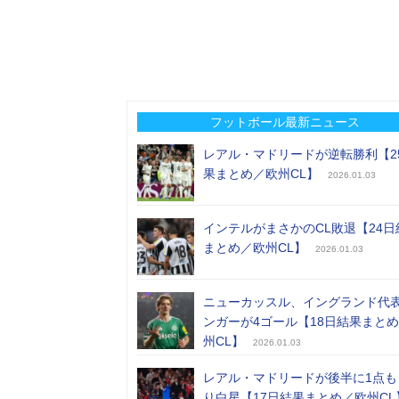
フットボール最新ニュース
レアル・マドリードが逆転勝利【2
果まとめ／欧州CL】
2026.01.03
インテルがまさかのCL敗退【24日
まとめ／欧州CL】
2026.01.03
ニューカッスル、イングランド代
ンガーが4ゴール【18日結果まと
州CL】
2026.01.03
レアル・マドリードが後半に1点も
り白星【17日結果まとめ／欧州CL