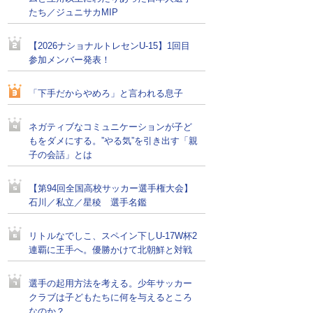
たち／ジュニサカMIP
【2026ナショナルトレセンU-15】1回目
参加メンバー発表！
「下手だからやめろ」と言われる息子
ネガティブなコミュニケーションが子ど
もをダメにする。”やる気”を引き出す「親
子の会話」とは
【第94回全国高校サッカー選手権大会】
石川／私立／星稜 選手名鑑
リトルなでしこ、スペイン下しU-17W杯2
連覇に王手へ。優勝かけて北朝鮮と対戦
選手の起用方法を考える。少年サッカー
クラブは子どもたちに何を与えるところ
なのか？