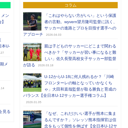
コラム
）メン
「これはやらない方がいい」という保護
会】
者の言動。wyvern望月隆司監督に訊く、
サッカーの進路とプロを目指す選手への
アプローチ
2026.04.03
覧
日本U-
親は子どものサッカーにどこまで関わる
べきか？「サッカーが習い事になると難
.27
しい」佐久長聖高校女子サッカー部監督
前期メ
が語る
2026.03.18
U-12からU-18に何人残れるか？「川崎
フロンターレの軸となっていかなくち
.14
ゃ」大田和直哉監督が取る勝負と育成の
バランス【全日本U-12サッカー選手権コラム】
2026.01.05
を見る
「なぜ、これだけいい選手が熊本に集ま
るんですか？」ソレッソ熊本指揮官は信
念をもって個性を伸ばす【全日本U-12サ