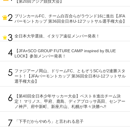
【第20回アジア競技大会】
ブリンカールFC、チーム白百合らがラウンド16に進出【JFA
バーモントカップ 第36回全日本U-12フットサル選手権大会】
全日本大学選抜、イタリア遠征メンバー発表！
【JFA×SCO GROUP FUTURE CAMP inspired by BLUE
LOCK】参加メンバー発表！
ファジアーノ岡山、ドリームFC、ともぞうSCらが2連勝スタ
ート！【JFAバーモントカップ 第36回全日本U-12フットサル
選手権大会】
【第40回全日本少年サッカー大会】ベスト８進出チーム決
定！ マリノス、甲府、鹿島、ディアブロッサ高田、センアー
ノ神戸、府中新町、新座片山、札幌が準々決勝へ!!
「下手だからやめろ」と言われる息子