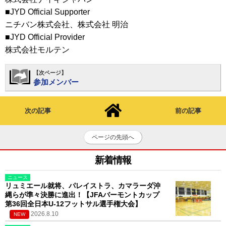
■JYD Official Supporter
ニチバン株式会社、株式会社 明治
■JYD Official Provider
株式会社モルテン
【次ページ】
参加メンバー
次の記事
前の記事
ページの先頭へ
新着情報
ニュース
リュミエール就将、パレイストラ、カマラーダ沖
縄らが準々決勝に進出！【JFAバーモントカップ
第36回全日本U-12フットサル選手権大会】
2026.8.10
NEW