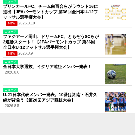
ニュース
ブリンカールFC、チーム白百合らがラウンド16に
進出【JFAバーモントカップ 第36回全日本U-12フ
ットサル選手権大会】
2026.8.10
NEW
ニュース
ファジアーノ岡山、ドリームFC、ともぞうSCらが
2連勝スタート！【JFAバーモントカップ 第36回
全日本U-12フットサル選手権大会】
2026.8.9
NEW
ニュース
全日本大学選抜、イタリア遠征メンバー発表！
2026.8.6
ニュース
U-21日本代表メンバー発表。10番は湘南・石井久
継が背負う【第20回アジア競技大会】
2026.8.5