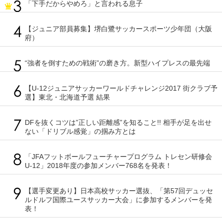
「下手だからやめろ」と言われる息子
【ジュニア部員募集】堺白鷺サッカースポーツ少年団（大阪
府）
“強者を倒すための戦術”の磨き方。新型ハイプレスの最先端
【U-12ジュニアサッカーワールドチャレンジ2017 街クラブ予
選】東北・北海道予選 結果
DFを抜くコツは”正しい距離感”を知ること!! 相手が足を出せ
ない「ドリブル感覚」の掴み方とは
「JFAフットボールフューチャープログラム トレセン研修会
U-12」2018年度の参加メンバー768名を発表！
【選手変更あり】日本高校サッカー選抜、「第57回デュッセ
ルドルフ国際ユースサッカー大会」に参加するメンバーを発
表！