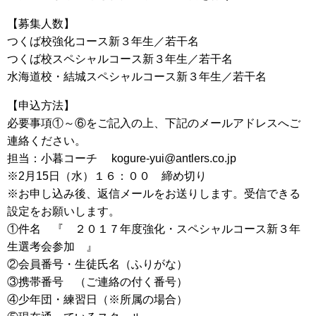
【募集人数】
つくば校強化コース新３年生／若干名
つくば校スペシャルコース新３年生／若干名
水海道校・結城スペシャルコース新３年生／若干名
【申込方法】
必要事項①～⑥をご記入の上、下記のメールアドレスへご
連絡ください。
担当：小暮コーチ kogure-yui@antlers.co.jp
※2月15日（水）１６：００ 締め切り
※お申し込み後、返信メールをお送りします。受信できる
設定をお願いします。
①件名 『 ２０１７年度強化・スペシャルコース新３年
生選考会参加 』
②会員番号・生徒氏名（ふりがな）
③携帯番号 （ご連絡の付く番号）
④少年団・練習日（※所属の場合）