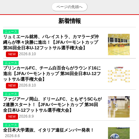
ページの先頭へ
新着情報
ニュース
リュミエール就将、パレイストラ、カマラーダ沖
縄らが準々決勝に進出！【JFAバーモントカップ
第36回全日本U-12フットサル選手権大会】
2026.8.10
NEW
ニュース
ブリンカールFC、チーム白百合らがラウンド16に
進出【JFAバーモントカップ 第36回全日本U-12フ
ットサル選手権大会】
2026.8.10
NEW
ニュース
ファジアーノ岡山、ドリームFC、ともぞうSCらが
2連勝スタート！【JFAバーモントカップ 第36回
全日本U-12フットサル選手権大会】
2026.8.9
NEW
ニュース
全日本大学選抜、イタリア遠征メンバー発表！
2026.8.6