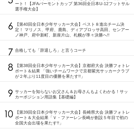
ート！【JFAバーモントカップ 第36回全日本U-12フットサル
選手権大会】
【第40回全日本少年サッカー大会】ベスト８進出チーム決
定！ マリノス、甲府、鹿島、ディアブロッサ高田、センアー
ノ神戸、府中新町、新座片山、札幌が準々決勝へ!!
合格しても「辞退しろ」と言うコーチ
【第38回全日本少年サッカー大会】京都府大会 決勝フォトレ
ポート＆結果 「強いチームワークで京都紫光サッカークラブ
が２年ぶり11度目の優勝を果たす!!」
サッカーを知らないお父さん＆お母さんもよくわかる！サッ
カーポジション用語集【基礎編】
【第39回全日本少年サッカー大会】長崎県大会 決勝フォトレ
ポート＆大会結果「Ｖ・ファーレン長崎が創設５年目で初の
全国大会出場を果たす!!」