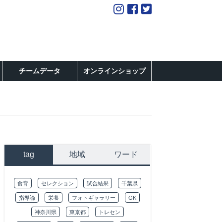
チームデータ
オンラインショップ
tag
地域
ワード
食育
セレクション
試合結果
千葉県
指導論
栄養
フォトギャラリー
GK
神奈川県
東京都
トレセン