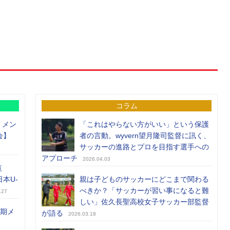
コラム
）メン
「これはやらない方がいい」という保護
会】
者の言動。wyvern望月隆司監督に訊く、
サッカーの進路とプロを目指す選手への
アプローチ
2026.04.03
覧
日本U-
親は子どものサッカーにどこまで関わる
べきか？「サッカーが習い事になると難
.27
しい」佐久長聖高校女子サッカー部監督
前期メ
が語る
2026.03.18