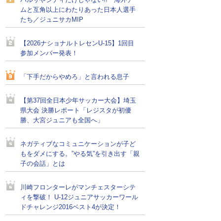
バルサやシティだけじゃない!! 海外チー
ムと互角以上にわたりあった日本人選手
たち／ジュニサカMIP
【2026ナショナルトレセンU-15】1回目
参加メンバー発表！
「下手だからやめろ」と言われる息子
【第37回全日本少年サッカー大会】埼玉
県大会 決勝レポート「レジスタが初優
勝、大宮ジュニアも全国へ」
ネガティブなコミュニケーションが子ど
もをダメにする。”やる気”を引き出す「親
子の会話」とは
川崎フロンターレがマンチェスターシテ
ィを撃破！ U-12ジュニアサッカーワール
ドチャレンジ2016ベスト4が決定！