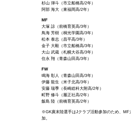
杉山 弾斗（市立船橋高/2年）
阿部 海大（東福岡高/2年）
MF
大塚 諒（前橋育英高/3年）
鳥海 芳樹（桐光学園高/3年）
松本 泰志（昌平高/3年）
金子 大毅（市立船橋高/3年）
大山 武蔵（札幌大谷高/3年）
住永 翔（青森山田高/3年）
FW
鳴海 彰人（青森山田高/3年）
伊藤 龍生（米子北高/3年）
安藤 瑞季（長崎総科大附高/2年）
町野 修斗（履正社高/2年）
飯島 陸（前橋育英高/2年）
※GK廣末陸選手はJクラブ活動参加のため、MF大山
加。