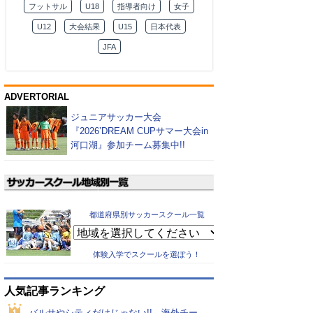
フットサル
U18
指導者向け
女子
U12
大会結果
U15
日本代表
JFA
ADVERTORIAL
ジュニアサッカー大会
『2026’DREAM CUPサマー大会in
河口湖』参加チーム募集中!!
都道府県別サッカースクール一覧
体験入学でスクールを選ぼう！
人気記事ランキング