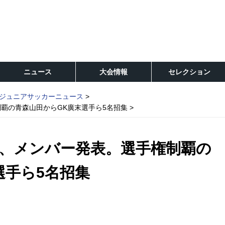
ニュース
大会情報
セレクション
ジュニアサッカーニュース
覇の青森山田からGK廣末選手ら5名招集
、メンバー発表。選手権制覇の
選手ら5名招集