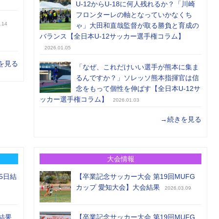
U-12からU-18に何人残れるか？「川崎
フロンターレの軸となっていかなくち
.14
ゃ」大田和直哉監督が取る勝負と育成の
バランス【全日本U-12サッカー選手権コラム】
2026.01.05
を見る
「なぜ、これだけいい選手が熊本に集ま
るんですか？」ソレッソ熊本指揮官は信
念をもって個性を伸ばす【全日本U-12サ
ッカー選手権コラム】
2026.01.03
→続きを見る
大会情報
5日結
【卒業記念サッカー大会 第19回MUFG
カップ 愛知大会】大会結果
2026.03.09
結果
【卒業記念サッカー大会 第19回MUFG