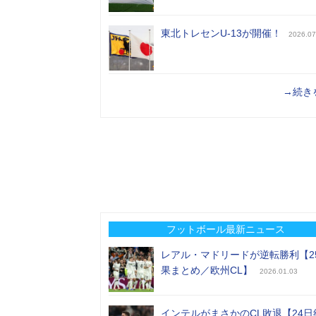
東北トレセンU-13が開催！
2026.07
→続き
フットボール最新ニュース
レアル・マドリードが逆転勝利【2
果まとめ／欧州CL】
2026.01.03
インテルがまさかのCL敗退【24日