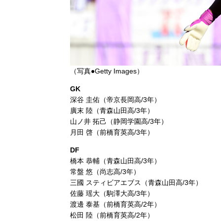
（写真●Getty Images）
GK
深谷 圭佑（帝京長岡高/3年）
廣末 陸（青森山田高/3年）
山ノ井 拓己（静岡学園高/3年）
月田 啓（前橋育英高/3年）
DF
橋本 恭輔（青森山田高/3年）
常盤 悠（尚志高/3年）
三國 スティビアエブス（青森山田高/3年）
佐藤 瑶大（駒澤大高/3年）
渡邊 泰基（前橋育英高/2年）
松田 陸（前橋育英高/2年）