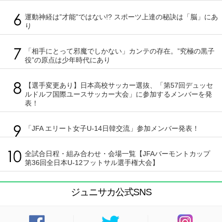
運動神経は”才能”ではない!? スポーツ上達の秘訣は「脳」にあ
り
「相手にとって邪魔でしかない」カンテの存在。”究極の黒子
役”の原点は少年時代にあり
【選手変更あり】日本高校サッカー選抜、「第57回デュッセ
ルドルフ国際ユースサッカー大会」に参加するメンバーを発
表！
「JFA エリート女子U-14日韓交流」参加メンバー発表！
全試合日程・組み合わせ・会場一覧【JFAバーモントカップ
第36回全日本U-12フットサル選手権大会】
ジュニサカ公式SNS