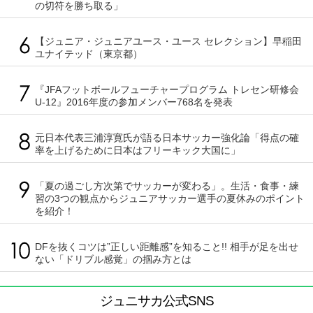
の切符を勝ち取る」
【ジュニア・ジュニアユース・ユース セレクション】早稲田
ユナイテッド（東京都）
『JFAフットボールフューチャープログラム トレセン研修会
U-12』2016年度の参加メンバー768名を発表
元日本代表三浦淳寛氏が語る日本サッカー強化論「得点の確
率を上げるために日本はフリーキック大国に」
「夏の過ごし方次第でサッカーが変わる」。生活・食事・練
習の3つの観点からジュニアサッカー選手の夏休みのポイント
を紹介！
DFを抜くコツは”正しい距離感”を知ること!! 相手が足を出せ
ない「ドリブル感覚」の掴み方とは
ジュニサカ公式SNS