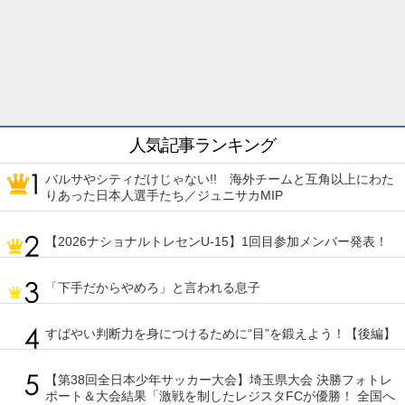
人気記事ランキング
バルサやシティだけじゃない!! 海外チームと互角以上にわた
りあった日本人選手たち／ジュニサカMIP
【2026ナショナルトレセンU-15】1回目参加メンバー発表！
「下手だからやめろ」と言われる息子
すばやい判断力を身につけるために“目”を鍛えよう！【後編】
【第38回全日本少年サッカー大会】埼玉県大会 決勝フォトレ
ポート＆大会結果「激戦を制したレジスタFCが優勝！ 全国へ