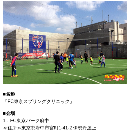
■名称
「FC東京スプリングクリニック」
■会場
1．FC東京パーク府中
≪住所≫東京都府中市宮町1-41-2 伊勢丹屋上