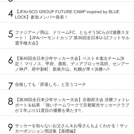
【JFA×SCO GROUP FUTURE CAMP inspired by BLUE
LOCK】参加メンバー発表！
ファジアーノ岡山、ドリームFC、ともぞうSCらが2連勝スタ
ート！【JFAバーモントカップ 第36回全日本U-12フットサル
選手権大会】
【第40回全日本少年サッカー大会】ベスト８進出チーム決
定！ マリノス、甲府、鹿島、ディアブロッサ高田、センアー
ノ神戸、府中新町、新座片山、札幌が準々決勝へ!!
合格しても「辞退しろ」と言うコーチ
【第38回全日本少年サッカー大会】京都府大会 決勝フォトレ
ポート＆結果 「強いチームワークで京都紫光サッカークラブ
が２年ぶり11度目の優勝を果たす!!」
サッカーを知らないお父さん＆お母さんもよくわかる！サッ
カーポジション用語集【基礎編】