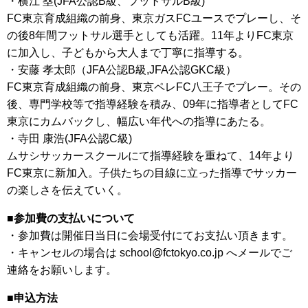
・横江 塁(JFA公認B級、フットサルB級)
FC東京育成組織の前身、東京ガスFCユースでプレーし、そ
の後8年間フットサル選手としても活躍。11年よりFC東京
に加入し、子どもから大人まで丁寧に指導する。
・安藤 孝太郎（JFA公認B級,JFA公認GKC級）
FC東京育成組織の前身、東京ペレFC八王子でプレー。その
後、専門学校等で指導経験を積み、09年に指導者としてFC
東京にカムバックし、幅広い年代への指導にあたる。
・寺田 康浩(JFA公認C級)
ムサシサッカースクールにて指導経験を重ねて、14年より
FC東京に新加入。子供たちの目線に立った指導でサッカー
の楽しさを伝えていく。
■参加費の支払いについて
・参加費は開催日当日に会場受付にてお支払い頂きます。
・キャンセルの場合は school@fctokyo.co.jp へメールでご
連絡をお願いします。
■申込方法