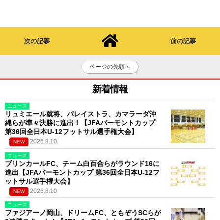
次の記事
前の記事
ページの先頭へ
新着情報
ニュース
リュミエール就将、パレイストラ、カマラーダ沖
縄らが準々決勝に進出！【JFAバーモントカップ
第36回全日本U-12フットサル選手権大会】
2026.8.10
NEW
ニュース
ブリンカールFC、チーム白百合らがラウンド16に
進出【JFAバーモントカップ 第36回全日本U-12フ
ットサル選手権大会】
2026.8.10
NEW
ニュース
ファジアーノ岡山、ドリームFC、ともぞうSCらが