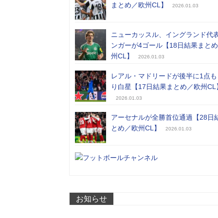
まとめ／欧州CL】
2026.01.03
ニューカッスル、イングランド代
ンガーが4ゴール【18日結果まと
州CL】
2026.01.03
レアル・マドリードが後半に1点も
り白星【17日結果まとめ／欧州CL
2026.01.03
アーセナルが全勝首位通過【28日
とめ／欧州CL】
2026.01.03
お知らせ