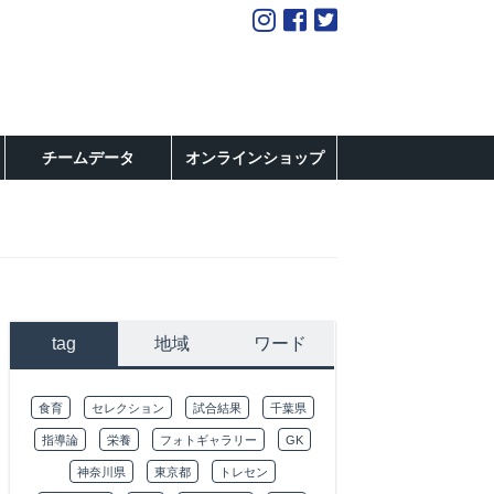
チームデータ
オンラインショップ
tag
地域
ワード
食育
セレクション
試合結果
千葉県
指導論
栄養
フォトギャラリー
GK
神奈川県
東京都
トレセン