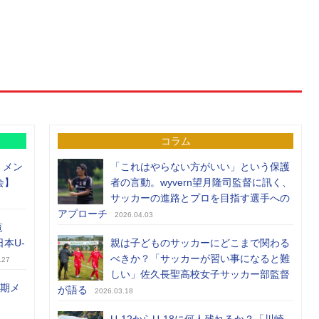
コラム
）メン
「これはやらない方がいい」という保護
会】
者の言動。wyvern望月隆司監督に訊く、
サッカーの進路とプロを目指す選手への
アプローチ
2026.04.03
覧
日本U-
親は子どものサッカーにどこまで関わる
べきか？「サッカーが習い事になると難
.27
しい」佐久長聖高校女子サッカー部監督
前期メ
が語る
2026.03.18