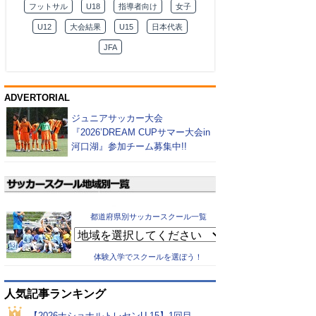
フットサル
U18
指導者向け
女子
U12
大会結果
U15
日本代表
JFA
ADVERTORIAL
ジュニアサッカー大会
『2026’DREAM CUPサマー大会in
河口湖』参加チーム募集中!!
都道府県別サッカースクール一覧
体験入学でスクールを選ぼう！
人気記事ランキング