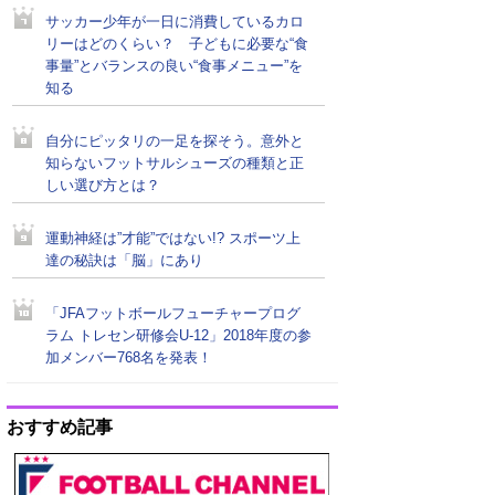
サッカー少年が一日に消費しているカロ
リーはどのくらい？ 子どもに必要な“食
事量”とバランスの良い“食事メニュー”を
知る
自分にピッタリの一足を探そう。意外と
知らないフットサルシューズの種類と正
しい選び方とは？
運動神経は”才能”ではない!? スポーツ上
達の秘訣は「脳」にあり
「JFAフットボールフューチャープログ
ラム トレセン研修会U-12」2018年度の参
加メンバー768名を発表！
おすすめ記事