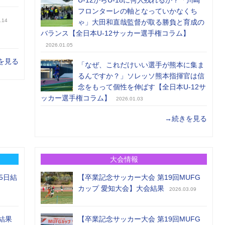
U-12からU-18に何人残れるか？「川崎
フロンターレの軸となっていかなくち
.14
ゃ」大田和直哉監督が取る勝負と育成の
バランス【全日本U-12サッカー選手権コラム】
2026.01.05
を見る
「なぜ、これだけいい選手が熊本に集ま
るんですか？」ソレッソ熊本指揮官は信
念をもって個性を伸ばす【全日本U-12サ
ッカー選手権コラム】
2026.01.03
→続きを見る
大会情報
5日結
【卒業記念サッカー大会 第19回MUFG
カップ 愛知大会】大会結果
2026.03.09
結果
【卒業記念サッカー大会 第19回MUFG