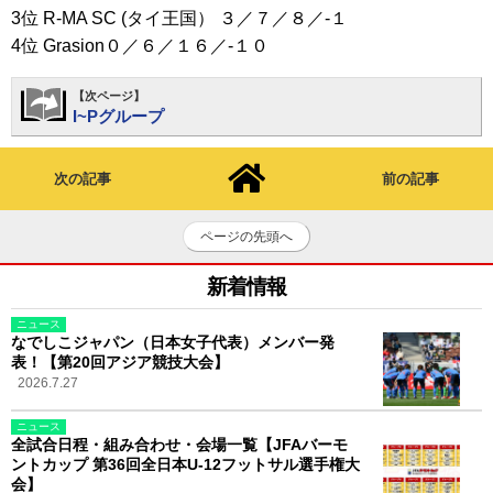
3位 R-MA SC (タイ王国） ３／７／８／-１
4位 Grasion０／６／１６／-１０
【次ページ】
I~Pグループ
次の記事
前の記事
ページの先頭へ
新着情報
ニュース
なでしこジャパン（日本女子代表）メンバー発
表！【第20回アジア競技大会】
2026.7.27
ニュース
全試合日程・組み合わせ・会場一覧【JFAバーモ
ントカップ 第36回全日本U-12フットサル選手権大
会】