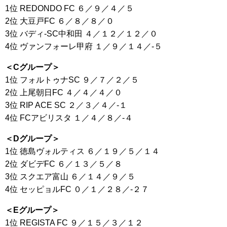
1位 REDONDO FC ６／９／４／５
2位 大豆戸FC ６／８／８／０
3位 バディ-SC中和田 ４／１２／１２／０
4位 ヴァンフォーレ甲府 １／９／１４／-５
＜Cグループ＞
1位 フォルトゥナSC ９／７／２／５
2位 上尾朝日FC ４／４／４／０
3位 RIP ACE SC ２／３／４／-１
4位 FCアビリスタ １／４／８／-４
＜Dグループ＞
1位 徳島ヴォルティス ６／１９／５／１４
2位 ダビデFC ６／１３／５／８
3位 スクエア富山 ６／１４／９／５
4位 セッピョルFC ０／１／２８／-２７
＜Eグループ＞
1位 REGISTA FC ９／１５／３／１２