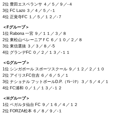
2位 豊田エスペランサ ４／５／９／-４
3位 FC Lazo ３／４／５／-１
4位 正覚寺FC １／５／１２／-７
＜Fグループ＞
1位 Rabona 一宮 ９／１１／３／８
2位 東松山ペレーニアＦC ６／１０／２／８
3位 東信選抜 ３／３／８／-5
4位 グランデFC ０／２／１３／-１１
＜Gグループ＞
1位 シンガポール スポーツスクール ９／１２／２／１０
2位 アイリスFC住吉 ６／６／５／１
3位 ナショナル フットボールD.P.（ﾏﾚｰｼｱ）３／５／４／１
4位 FC浦和 ０／１／１３／-１２
＜Hグループ＞
1位 ベガルタ仙台 FC ９／１６／４／１２
2位 FORZA松本 ６／８／９／-１