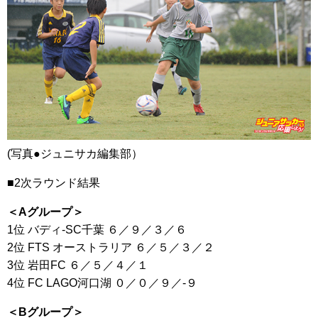
(写真●ジュニサカ編集部）
■2次ラウンド結果
＜Aグループ＞
1位 バディ-SC千葉 ６／９／３／６
2位 FTS オーストラリア ６／５／３／２
3位 岩田FC ６／５／４／１
4位 FC LAGO河口湖 ０／０／９／-９
＜Bグループ＞