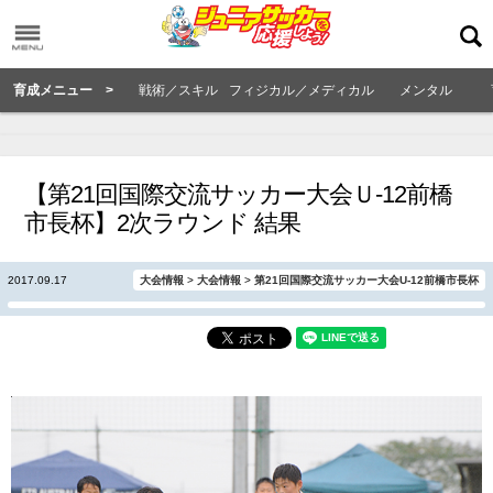
育成メニュー >
戦術／スキル
フィジカル／メディカル
メンタル
【第21回国際交流サッカー大会Ｕ-12前橋
市長杯】2次ラウンド 結果
2017.09.17
大会情報
>
大会情報
>
第21回国際交流サッカー大会U-12前橋市長杯