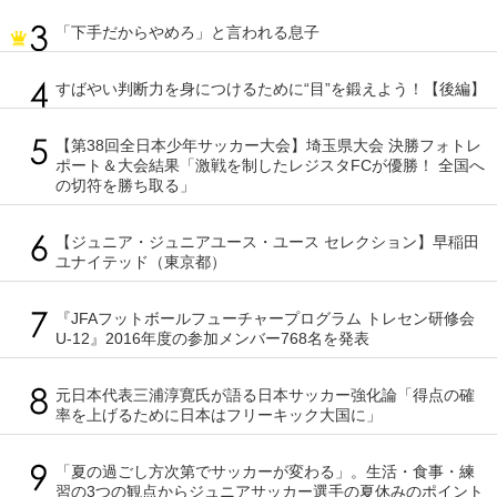
「下手だからやめろ」と言われる息子
すばやい判断力を身につけるために“目”を鍛えよう！【後編】
【第38回全日本少年サッカー大会】埼玉県大会 決勝フォトレ
ポート＆大会結果「激戦を制したレジスタFCが優勝！ 全国へ
の切符を勝ち取る」
【ジュニア・ジュニアユース・ユース セレクション】早稲田
ユナイテッド（東京都）
『JFAフットボールフューチャープログラム トレセン研修会
U-12』2016年度の参加メンバー768名を発表
元日本代表三浦淳寛氏が語る日本サッカー強化論「得点の確
率を上げるために日本はフリーキック大国に」
「夏の過ごし方次第でサッカーが変わる」。生活・食事・練
習の3つの観点からジュニアサッカー選手の夏休みのポイント