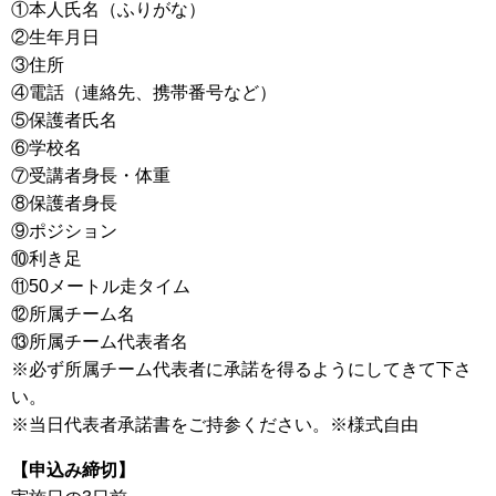
①本人氏名（ふりがな）
②生年月日
③住所
④電話（連絡先、携帯番号など）
⑤保護者氏名
⑥学校名
⑦受講者身長・体重
⑧保護者身長
⑨ポジション
⑩利き足
⑪50メートル走タイム
⑫所属チーム名
⑬所属チーム代表者名
※必ず所属チーム代表者に承諾を得るようにしてきて下さ
い。
※当日代表者承諾書をご持参ください。※様式自由
【申込み締切】