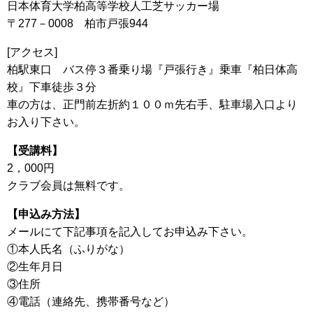
日本体育大学柏高等学校人工芝サッカー場
〒277－0008 柏市戸張944
[アクセス]
柏駅東口 バス停３番乗り場『戸張行き』乗車『柏日体高
校』下車徒歩３分
車の方は、正門前左折約１００ｍ先右手、駐車場入口より
お入り下さい。
【受講料】
2，000円
クラブ会員は無料です。
【申込み方法】
メールにて下記事項を記入してお申込み下さい。
①本人氏名（ふりがな）
②生年月日
③住所
④電話（連絡先、携帯番号など）