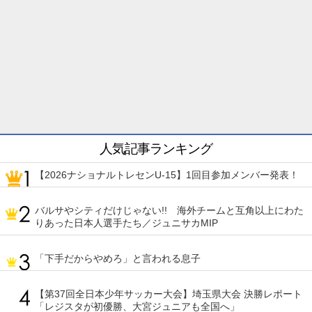
人気記事ランキング
【2026ナショナルトレセンU-15】1回目参加メンバー発表！
バルサやシティだけじゃない!! 海外チームと互角以上にわた
りあった日本人選手たち／ジュニサカMIP
「下手だからやめろ」と言われる息子
【第37回全日本少年サッカー大会】埼玉県大会 決勝レポート
「レジスタが初優勝、大宮ジュニアも全国へ」