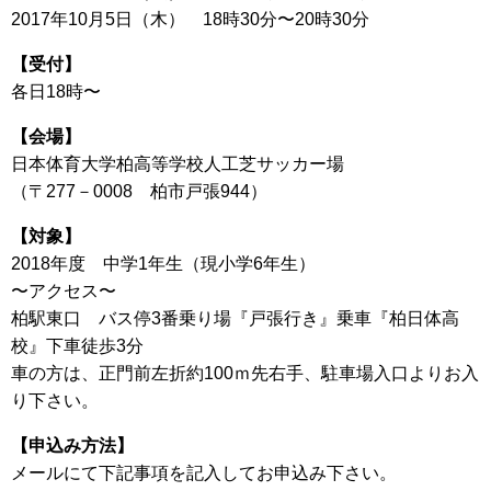
2017年10月5日（木） 18時30分〜20時30分
【受付】
各日18時〜
【会場】
日本体育大学柏高等学校人工芝サッカー場
（〒277－0008 柏市戸張944）
【対象】
2018年度 中学1年生（現小学6年生）
〜アクセス〜
柏駅東口 バス停3番乗り場『戸張行き』乗車『柏日体高
校』下車徒歩3分
車の方は、正門前左折約100ｍ先右手、駐車場入口よりお入
り下さい。
【申込み方法】
メールにて下記事項を記入してお申込み下さい。