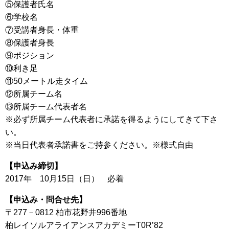
⑤保護者氏名
⑥学校名
⑦受講者身長・体重
⑧保護者身長
⑨ポジション
⑩利き足
⑪50メートル走タイム
⑫所属チーム名
⑬所属チーム代表者名
※必ず所属チーム代表者に承諾を得るようにしてきて下さ
い。
※当日代表者承諾書をご持参ください。※様式自由
【申込み締切】
2017年 10月15日（日） 必着
【申込み・問合せ先】
〒277－0812 柏市花野井996番地
柏レイソルアライアンスアカデミーT0R’82