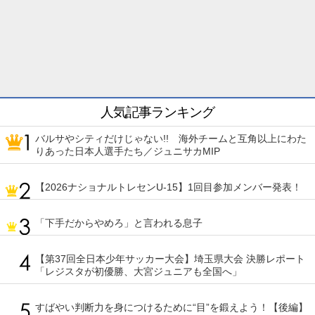
人気記事ランキング
バルサやシティだけじゃない!! 海外チームと互角以上にわた
りあった日本人選手たち／ジュニサカMIP
【2026ナショナルトレセンU-15】1回目参加メンバー発表！
「下手だからやめろ」と言われる息子
【第37回全日本少年サッカー大会】埼玉県大会 決勝レポート
「レジスタが初優勝、大宮ジュニアも全国へ」
すばやい判断力を身につけるために“目”を鍛えよう！【後編】