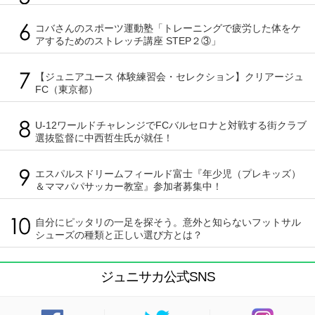
コバさんのスポーツ運動塾「トレーニングで疲労した体をケ
アするためのストレッチ講座 STEP２③」
【ジュニアユース 体験練習会・セレクション】クリアージュ
FC（東京都）
U-12ワールドチャレンジでFCバルセロナと対戦する街クラブ
選抜監督に中西哲生氏が就任！
エスパルスドリームフィールド富士『年少児（プレキッズ）
＆ママパパサッカー教室』参加者募集中！
自分にピッタリの一足を探そう。意外と知らないフットサル
シューズの種類と正しい選び方とは？
ジュニサカ公式SNS