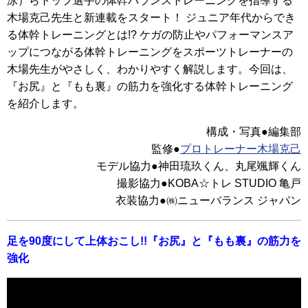
泳）らトップ選手の体幹バランストレーニングを指導する
木場克己先生と新連載をスタート！ ジュニア年代からでき
る体幹トレーニングとは!? ケガの防止やパフォーマンスア
ップにつながる体幹トレーニングをスポーツトレーナーの
木場先生がやさしく、わかりやすく解説します。今回は、
『お尻』と『もも裏』の筋力を強化する体幹トレーニング
を紹介します。
構成・写真●編集部
監修●
プロトレーナー木場克己
モデル協力●神田琉玖くん、丸尾颯輝くん
撮影協力●KOBA☆トレ STUDIO 亀戸
衣装協力●㈱ニューバランス ジャパン
足を90度にして上体おこし!!『お尻』と『もも裏』の筋力を
強化