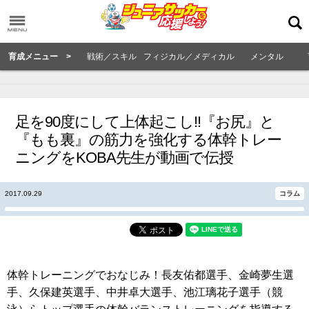
育成メニュー >
戦術／スキル
フィジカル／メディカル
メンタル
足を90度にして上体起こし!!『お尻』と
『もも裏』の筋力を強化する体幹トレー
ニングをKOBA先生が動画で伝授
2017.09.29
コラム
体幹トレーニングでおなじみ！長友佑都選手、金崎夢生選
手、久保建英選手、中井卓大選手、池江璃花子選手（競