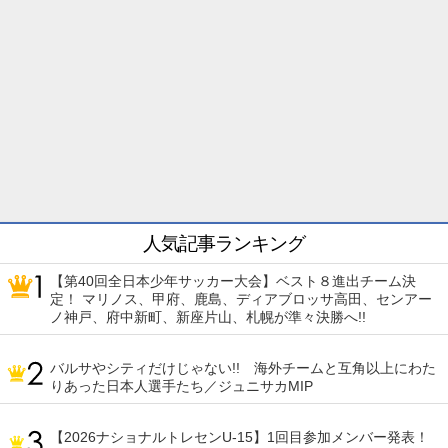
人気記事ランキング
【第40回全日本少年サッカー大会】ベスト８進出チーム決
定！ マリノス、甲府、鹿島、ディアブロッサ高田、センアー
ノ神戸、府中新町、新座片山、札幌が準々決勝へ!!
バルサやシティだけじゃない!! 海外チームと互角以上にわた
りあった日本人選手たち／ジュニサカMIP
【2026ナショナルトレセンU-15】1回目参加メンバー発表！