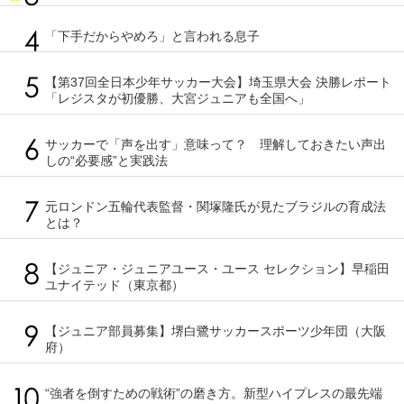
「下手だからやめろ」と言われる息子
【第37回全日本少年サッカー大会】埼玉県大会 決勝レポート
「レジスタが初優勝、大宮ジュニアも全国へ」
サッカーで「声を出す」意味って？ 理解しておきたい声出
しの“必要感”と実践法
元ロンドン五輪代表監督・関塚隆氏が見たブラジルの育成法
とは？
【ジュニア・ジュニアユース・ユース セレクション】早稲田
ユナイテッド（東京都）
【ジュニア部員募集】堺白鷺サッカースポーツ少年団（大阪
府）
“強者を倒すための戦術”の磨き方。新型ハイプレスの最先端