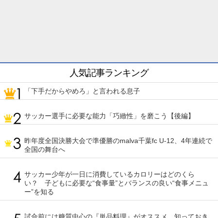
人気記事ランキング
「下手だからやめろ」と言われる息子
サッカー選手に必要な能力「巧緻性」を磨こう【後編】
昨年度全国決勝大会で準優勝のmalva千葉fc U-12、4年連続で
全国の舞台へ
サッカー少年が一日に消費しているカロリーはどのくら
い？ 子どもに必要な“食事量”とバランスの良い“食事メニュ
ー”を知る
試合前には糖質中心の『単品料理』がオススメ。知っておき