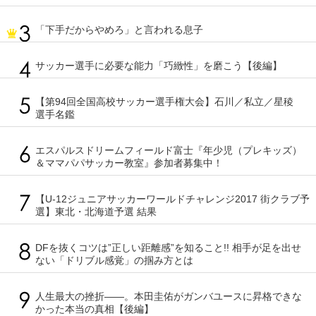
「下手だからやめろ」と言われる息子
サッカー選手に必要な能力「巧緻性」を磨こう【後編】
【第94回全国高校サッカー選手権大会】石川／私立／星稜
選手名鑑
エスパルスドリームフィールド富士『年少児（プレキッズ）
＆ママパパサッカー教室』参加者募集中！
【U-12ジュニアサッカーワールドチャレンジ2017 街クラブ予
選】東北・北海道予選 結果
DFを抜くコツは”正しい距離感”を知ること!! 相手が足を出せ
ない「ドリブル感覚」の掴み方とは
人生最大の挫折――。本田圭佑がガンバユースに昇格できな
かった本当の真相【後編】