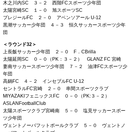
木之川内SC ３－２ 西階FCスポーツ少年団
太陽宮崎SC １－０ 旭スポーツSC
プレジールFC ２－０ アベンソアール U-12
黒潮サッカー少年団 ４－３ 恒久サッカースポーツ少年
団
＜ラウンド32＞
上長飯サッカー少年団 ２－０ F．CBrilla
太陽延岡SC ０－０（PK：３－２） GLANZ FC 宮崎
妻南サッカースポーツ少年団 ７－２ 油津FCスポーツ少
年団
高鍋FC ４－２ インセブルFC U-12
セントラルFC宮崎 ２－０ 串間スポーツクラブ
MIYAZAKIフェニックスFC ０－０（PK:３－２）
ASLANFootballClub
太陽スポーツクラブ宮崎南 ５－０ 塩見サッカースポー
ツ少年団
ヴェントノーバフットボールクラブ ５－０ ヴェントノ