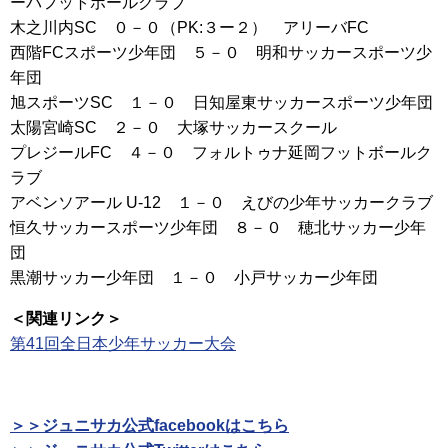
ーバフットボールクラブ
木之川内SC ０－０（PK:３ー２） アリーバFC
西階FCスポーツ少年団 ５－０ 明和サッカースポーツ少
年団
旭スポーツSC １－０ 日知屋東サッカースポーツ少年団
太陽宮崎SC ２－０ 大塚サッカースクール
プレジールFC ４－０ フォルトゥナ延岡フットボールク
ラブ
アベンソアール U-12 １－０ えびの少年サッカークラブ
恒久サッカースポーツ少年団 ８－０ 穂北サッカー少年
団
黒潮サッカー少年団 １－０ 小戸サッカー少年団
＜関連リンク＞
第41回全日本少年サッカー大会
＞＞ジュニサカ公式facebookはこちら