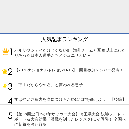
人気記事ランキング
バルサやシティだけじゃない!! 海外チームと互角以上にわた
りあった日本人選手たち／ジュニサカMIP
【2026ナショナルトレセンU-15】1回目参加メンバー発表！
「下手だからやめろ」と言われる息子
すばやい判断力を身につけるために“目”を鍛えよう！【後編】
【第38回全日本少年サッカー大会】埼玉県大会 決勝フォトレ
ポート＆大会結果「激戦を制したレジスタFCが優勝！ 全国へ
の切符を勝ち取る」