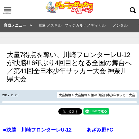
育成メニュー >
戦術／スキル
フィジカル／メディカル
メンタル
大量7得点を奪い、川崎フロンターレU-12
が快勝!! 6年ぶり4回目となる全国の舞台へ
／第41回全日本少年サッカー大会 神奈川
県大会
2017.11.28
大会情報
>
大会情報
>
第41回全日本少年サッカー大会
■決勝 川崎フロンターレU-12 － あざみ野FC