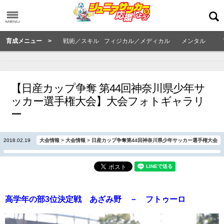
育成メニュー >
戦術／スキル
フィジカル／メディカル
メンタル
【日産カップ争奪 第44回神奈川県少年サ
ッカー選手権大会】大会フォトギャラリ
ー
2018.02.19
大会情報
>
大会情報
>
日産カップ争奪第44回神奈川県少年サッカー選手権大会
高学年の部3位決定戦 あざみ野 － フトゥーロ