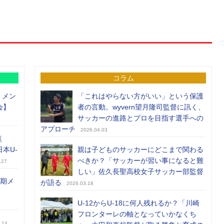
コラム
）メン
「これはやらない方がいい」という保護
会】
者の言動。wyvern望月隆司監督に訊く、
サッカーの進路とプロを目指す選手への
アプローチ
2026.04.03
覧
日本U-
親は子どものサッカーにどこまで関わる
べきか？「サッカーが習い事になると難
.27
しい」佐久長聖高校女子サッカー部監督
前期メ
が語る
2026.03.18
U-12からU-18に何人残れるか？「川崎
フロンターレの軸となっていかなくち
.14