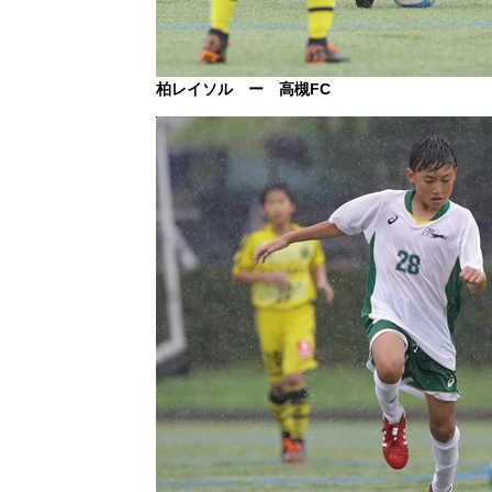
柏レイソル ー 高槻FC