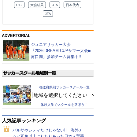
U12
大会結果
U15
日本代表
JFA
ADVERTORIAL
ジュニアサッカー大会
『2026’DREAM CUPサマー大会in
河口湖』参加チーム募集中!!
都道府県別サッカースクール一覧
体験入学でスクールを選ぼう！
人気記事ランキング
バルサやシティだけじゃない!! 海外チー
ムと互角以上にわたりあった日本人選手