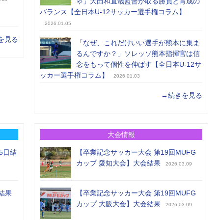
ゃ」大田和直哉監督が取る勝負と育成の
バランス【全日本U-12サッカー選手権コラム】
2026.01.05
を見る
「なぜ、これだけいい選手が熊本に集ま
るんですか？」ソレッソ熊本指揮官は信
念をもって個性を伸ばす【全日本U-12サ
ッカー選手権コラム】
2026.01.03
→続きを見る
大会情報
5日結
【卒業記念サッカー大会 第19回MUFG
カップ 愛知大会】大会結果
2026.03.09
結果
【卒業記念サッカー大会 第19回MUFG
カップ 大阪大会】大会結果
2026.03.09