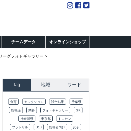
チームデータ
オンラインショップ
1】予選リーグフォトギャラリー
tag
地域
ワード
食育
セレクション
試合結果
千葉県
指導論
栄養
フォトギャラリー
GK
神奈川県
東京都
トレセン
フットサル
U18
指導者向け
女子