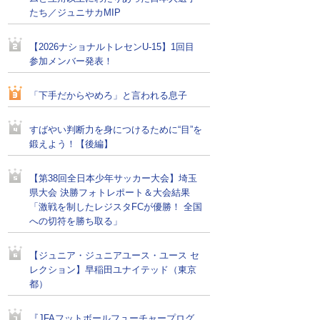
たち／ジュニサカMIP
【2026ナショナルトレセンU-15】1回目
参加メンバー発表！
「下手だからやめろ」と言われる息子
すばやい判断力を身につけるために“目”を
鍛えよう！【後編】
【第38回全日本少年サッカー大会】埼玉
県大会 決勝フォトレポート＆大会結果
「激戦を制したレジスタFCが優勝！ 全国
への切符を勝ち取る」
【ジュニア・ジュニアユース・ユース セ
レクション】早稲田ユナイテッド（東京
都）
『JFAフットボールフューチャープログ