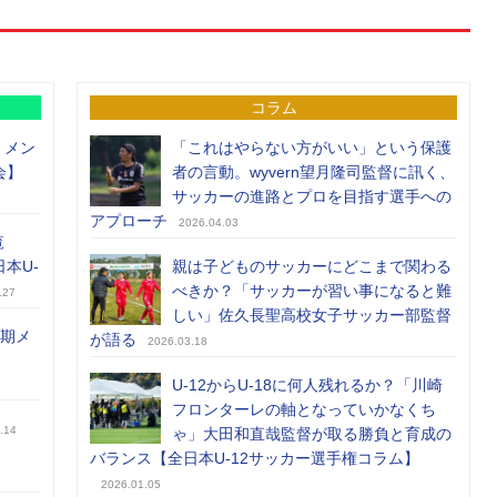
コラム
）メン
「これはやらない方がいい」という保護
会】
者の言動。wyvern望月隆司監督に訊く、
サッカーの進路とプロを目指す選手への
アプローチ
2026.04.03
覧
日本U-
親は子どものサッカーにどこまで関わる
べきか？「サッカーが習い事になると難
.27
しい」佐久長聖高校女子サッカー部監督
前期メ
が語る
2026.03.18
U-12からU-18に何人残れるか？「川崎
フロンターレの軸となっていかなくち
.14
ゃ」大田和直哉監督が取る勝負と育成の
バランス【全日本U-12サッカー選手権コラム】
2026.01.05