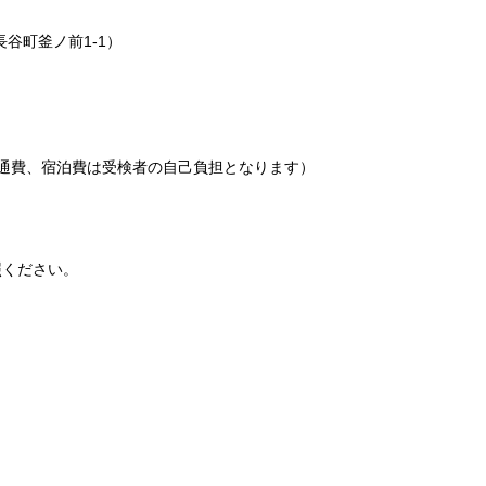
町釜ノ前1-1​）
）
通費、宿泊費は受検者の自己負担となります）
照ください。