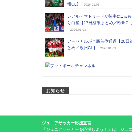
州CL】
2026.01.03
レアル・マドリードが後半に1点も
り白星【17日結果まとめ／欧州CL
2026.01.03
アーセナルが全勝首位通過【28日
とめ／欧州CL】
2026.01.03
お知らせ
ジュニアサッカー応援宣言
『ジュニアサッカーを応援しよう！』は、ジュ