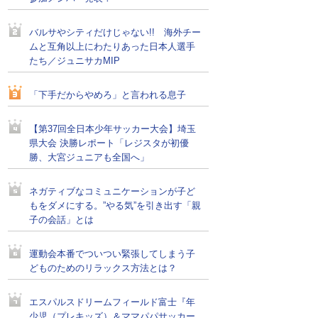
バルサやシティだけじゃない!! 海外チー
ムと互角以上にわたりあった日本人選手
たち／ジュニサカMIP
「下手だからやめろ」と言われる息子
【第37回全日本少年サッカー大会】埼玉
県大会 決勝レポート「レジスタが初優
勝、大宮ジュニアも全国へ」
ネガティブなコミュニケーションが子ど
もをダメにする。”やる気”を引き出す「親
子の会話」とは
運動会本番でついつい緊張してしまう子
どものためのリラックス方法とは？
エスパルスドリームフィールド富士『年
少児（プレキッズ）＆ママパパサッカー