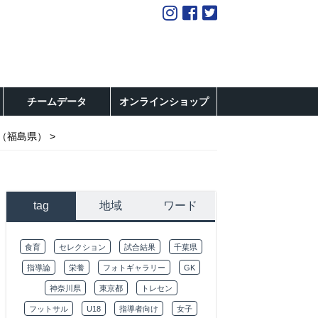
チームデータ
オンラインショップ
5（福島県）
tag
地域
ワード
食育
セレクション
試合結果
千葉県
指導論
栄養
フォトギャラリー
GK
神奈川県
東京都
トレセン
フットサル
U18
指導者向け
女子