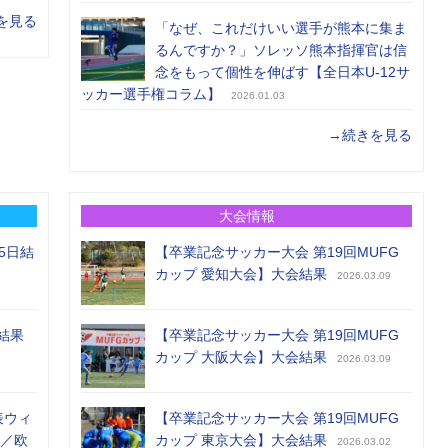
を見る
「なぜ、これだけいい選手が熊本に集ま
るんですか？」ソレッソ熊本指揮官は信
念をもって個性を伸ばす【全日本U-12サ
ッカー選手権コラム】
2026.01.03
→続きを見る
大会情報
5日結
【卒業記念サッカー大会 第19回MUFG
カップ 愛知大会】大会結果
2026.03.09
結果
【卒業記念サッカー大会 第19回MUFG
カップ 大阪大会】大会結果
2026.03.09
表ウィ
【卒業記念サッカー大会 第19回MUFG
め／欧
カップ 東京大会】大会結果
2026.03.02