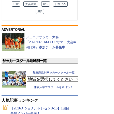
U12
大会結果
U15
日本代表
JFA
ADVERTORIAL
ジュニアサッカー大会
『2026’DREAM CUPサマー大会in
河口湖』参加チーム募集中!!
都道府県別サッカースクール一覧
体験入学でスクールを選ぼう！
人気記事ランキング
【2026ナショナルトレセンU-15】1回目
参加メンバー発表！