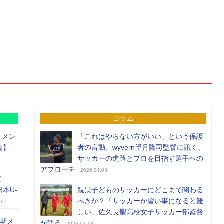
コラム
）メン
「これはやらない方がいい」という保護
会】
者の言動。wyvern望月隆司監督に訊く、
サッカーの進路とプロを目指す選手への
アプローチ
2026.04.03
覧
日本U-
親は子どものサッカーにどこまで関わる
べきか？「サッカーが習い事になると難
.27
しい」佐久長聖高校女子サッカー部監督
前期メ
が語る
2026.03.18