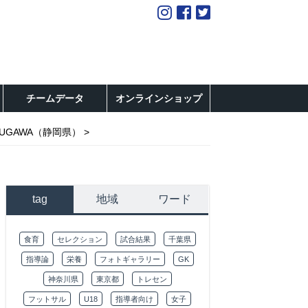
チームデータ
オンラインショップ
KUGAWA（静岡県）
tag
地域
ワード
食育
セレクション
試合結果
千葉県
指導論
栄養
フォトギャラリー
GK
神奈川県
東京都
トレセン
フットサル
U18
指導者向け
女子