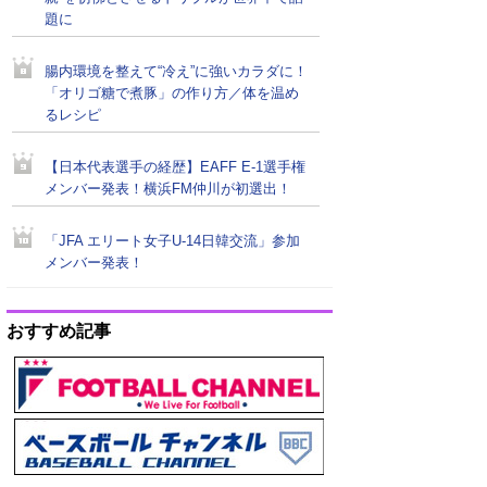
題に
腸内環境を整えて“冷え”に強いカラダに！
「オリゴ糖で煮豚」の作り方／体を温め
るレシピ
【日本代表選手の経歴】EAFF E-1選手権
メンバー発表！横浜FM仲川が初選出！
「JFA エリート女子U-14日韓交流」参加
メンバー発表！
おすすめ記事