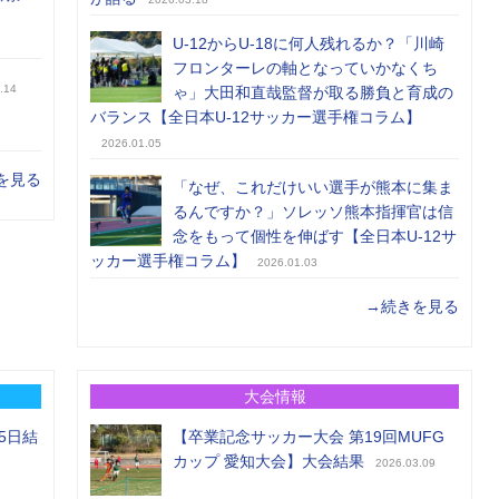
U-12からU-18に何人残れるか？「川崎
フロンターレの軸となっていかなくち
.14
ゃ」大田和直哉監督が取る勝負と育成の
バランス【全日本U-12サッカー選手権コラム】
2026.01.05
を見る
「なぜ、これだけいい選手が熊本に集ま
るんですか？」ソレッソ熊本指揮官は信
念をもって個性を伸ばす【全日本U-12サ
ッカー選手権コラム】
2026.01.03
→続きを見る
大会情報
5日結
【卒業記念サッカー大会 第19回MUFG
カップ 愛知大会】大会結果
2026.03.09