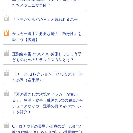
たち／ジュニサカMIP
「下手だからやめろ」と言われる息子
サッカー選手に必要な能力「巧緻性」を
磨こう【後編】
運動会本番でついつい緊張してしまう子
どものためのリラックス方法とは？
【ユース セレクション】いわてグルージ
ャ盛岡（岩手県）
「夏の過ごし方次第でサッカーが変わ
る」。生活・食事・練習の3つの観点から
ジュニアサッカー選手の夏休みのポイン
トを紹介！
C・ロナウドの長男が圧巻のゴール!! ”父
親”を彷彿とさせるドリブルが世界中で話