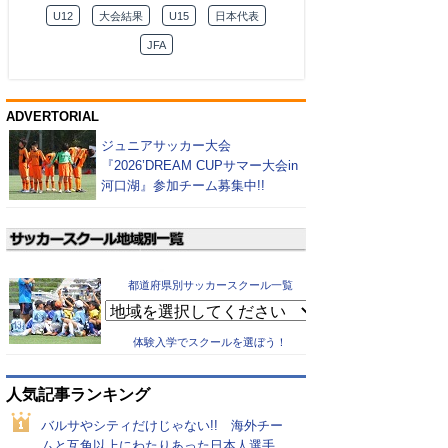
U12
大会結果
U15
日本代表
JFA
ADVERTORIAL
ジュニアサッカー大会
『2026’DREAM CUPサマー大会in
河口湖』参加チーム募集中!!
都道府県別サッカースクール一覧
体験入学でスクールを選ぼう！
人気記事ランキング
バルサやシティだけじゃない!! 海外チー
ムと互角以上にわたりあった日本人選手