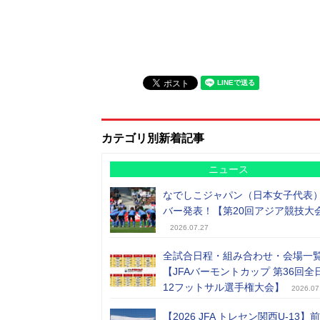
カテゴリ別新着記事
ニュース
なでしこジャパン（日本女子代表
バー発表！【第20回アジア競技大
2026.07.27
全試合日程・組み合わせ・会場一
【JFAバーモントカップ 第36回全
12フットサル選手権大会】
2026.07
【2026 JFA トレセン関西U-13】