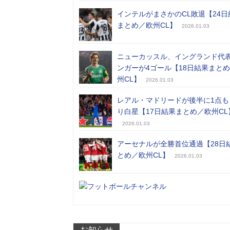
インテルがまさかのCL敗退【24日
まとめ／欧州CL】
2026.01.03
ニューカッスル、イングランド代
ンガーが4ゴール【18日結果まと
州CL】
2026.01.03
レアル・マドリードが後半に1点も
り白星【17日結果まとめ／欧州CL
2026.01.03
アーセナルが全勝首位通過【28日
とめ／欧州CL】
2026.01.03
お知らせ