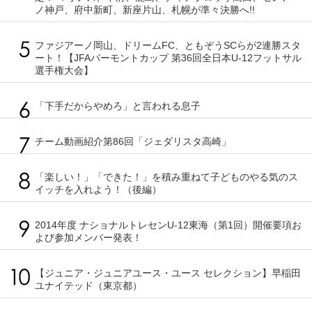
ノ神戸、府中新町、新座片山、札幌が準々決勝へ!!
ファジアーノ岡山、ドリームFC、ともぞうSCらが2連勝スタ
ート！【JFAバーモントカップ 第36回全日本U-12フットサル
選手権大会】
「下手だからやめろ」と言われる息子
チーム動画紹介第86回「ジェダリスタ高崎」
「楽しい！」「できた！」を積み重ねて子どものやる気のス
イッチを入れよう！（後編）
2014年度 ナショナルトレセンU-12東海（第1回）開催要項お
よび参加メンバー発表！
【ジュニア・ジュニアユース・ユース セレクション】早稲田
ユナイテッド（東京都）