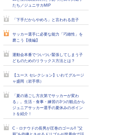
たち／ジュニサカMIP
「下手だからやめろ」と言われる息子
サッカー選手に必要な能力「巧緻性」を
磨こう【後編】
運動会本番でついつい緊張してしまう子
どものためのリラックス方法とは？
【ユース セレクション】いわてグルージ
ャ盛岡（岩手県）
「夏の過ごし方次第でサッカーが変わ
る」。生活・食事・練習の3つの観点から
ジュニアサッカー選手の夏休みのポイン
トを紹介！
C・ロナウドの長男が圧巻のゴール!! ”父
親”を彷彿とさせるドリブルが世界中で話