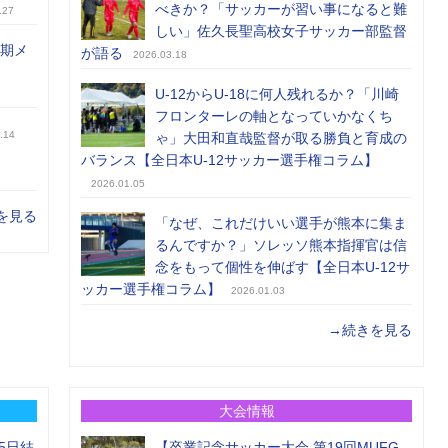
べきか？「サッカーが習い事になると難
.27
しい」佐久長聖高校女子サッカー部監督
前期メ
が語る
2026.03.18
U-12からU-18に何人残れるか？「川崎
フロンターレの軸となっていかなくち
.14
ゃ」大田和直哉監督が取る勝負と育成の
バランス【全日本U-12サッカー選手権コラム】
2026.01.05
を見る
「なぜ、これだけいい選手が熊本に集ま
るんですか？」ソレッソ熊本指揮官は信
念をもって個性を伸ばす【全日本U-12サ
ッカー選手権コラム】
2026.01.03
→続きを見る
大会情報
5日結
【卒業記念サッカー大会 第19回MUFG