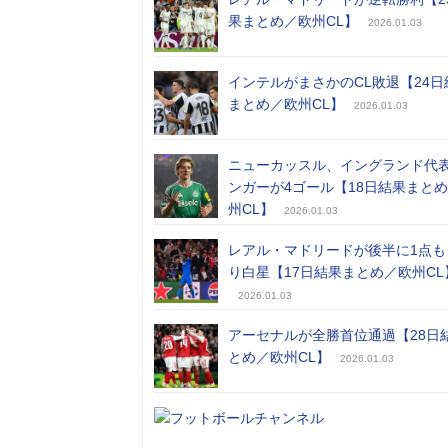
果まとめ／欧州CL】
2026.01.03
インテルがまさかのCL敗退【24日
まとめ／欧州CL】
2026.01.03
ニューカッスル、イングランド代
ンガーが4ゴール【18日結果まと
州CL】
2026.01.03
レアル・マドリードが後半に1点も
り白星【17日結果まとめ／欧州CL
2026.01.03
アーセナルが全勝首位通過【28日
とめ／欧州CL】
2026.01.03