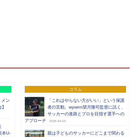
コラム
）メン
「これはやらない方がいい」という保護
会】
者の言動。wyvern望月隆司監督に訊く、
サッカーの進路とプロを目指す選手への
アプローチ
2026.04.03
覧
日本U-
親は子どものサッカーにどこまで関わる