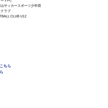
ートFC
館山サッカースポーツ少年団
ークラブ
LL CLUB U12
はこちら
ら