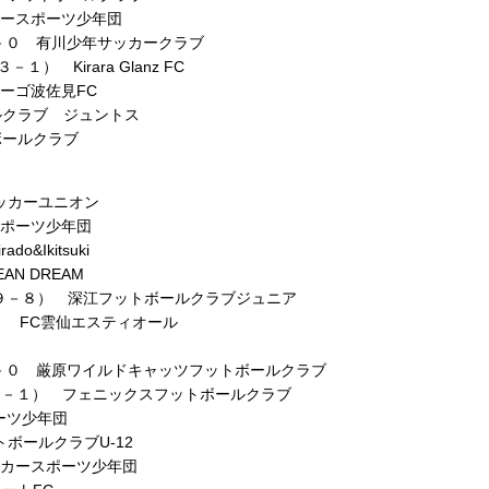
カースポーツ少年団
２－０ 有川少年サッカークラブ
－１） Kirara Glanz FC
サフィーゴ波佐見FC
ルクラブ ジュントス
ボールクラブ
ッカーユニオン
カースポーツ少年団
&Ikitsuki
N DREAM
９－８） 深江フットボールクラブジュニア
） FC雲仙エスティオール
２－０ 厳原ワイルドキャッツフットボールクラブ
１（PK:２－１） フェニックスフットボールクラブ
ポーツ少年団
ボールクラブU-12
高尾サッカースポーツ少年団