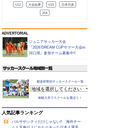
U12
大会結果
U15
日本代表
JFA
ADVERTORIAL
ジュニアサッカー大会
『2026’DREAM CUPサマー大会in
河口湖』参加チーム募集中!!
都道府県別サッカースクール一覧
体験入学でスクールを選ぼう！
人気記事ランキング
バルサやシティだけじゃない!! 海外チー
ムと互角以上にわたりあった日本人選手