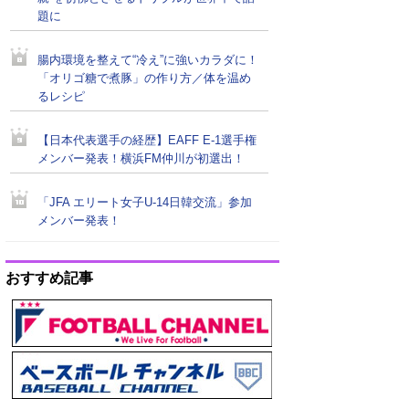
題に
腸内環境を整えて“冷え”に強いカラダに！
「オリゴ糖で煮豚」の作り方／体を温め
るレシピ
【日本代表選手の経歴】EAFF E-1選手権
メンバー発表！横浜FM仲川が初選出！
「JFA エリート女子U-14日韓交流」参加
メンバー発表！
おすすめ記事