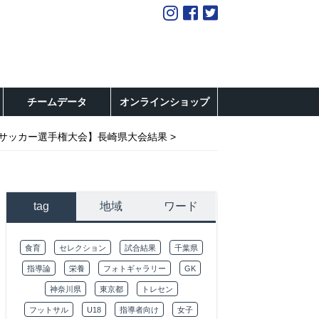
チームデータ
オンラインショップ
-12サッカー選手権大会】長崎県大会結果
tag
地域
ワード
食育
セレクション
試合結果
千葉県
指導論
栄養
フォトギャラリー
GK
神奈川県
東京都
トレセン
フットサル
U18
指導者向け
女子