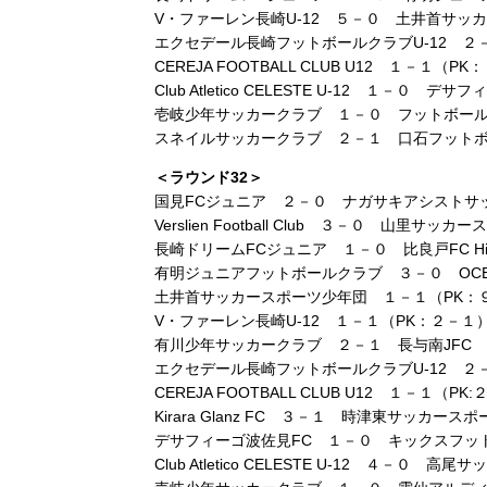
V・ファーレン長崎U-12 ５－０ 土井首サッ
エクセデール長崎フットボールクラブU-12 
CEREJA FOOTBALL CLUB U12 １－１（PK：３
Club Atletico CELESTE U-12 １－０ デ
壱岐少年サッカークラブ １－０ フットボー
スネイルサッカークラブ ２－１ 口石フット
＜ラウンド32＞
国見FCジュニア ２－０ ナガサキアシストサ
Verslien Football Club ３－０ 山里サッ
長崎ドリームFCジュニア １－０ 比良戸FC Hirado
有明ジュニアフットボールクラブ ３－０ OCEA
土井首サッカースポーツ少年団 １－１（PK：
V・ファーレン長崎U-12 １－１（PK：２－１
有川少年サッカークラブ ２－１ 長与南JFC
エクセデール長崎フットボールクラブU-12 
CEREJA FOOTBALL CLUB U12 １－
Kirara Glanz FC ３－１ 時津東サッカース
デサフィーゴ波佐見FC １－０ キックスフット
Club Atletico CELESTE U-12 ４－０ 