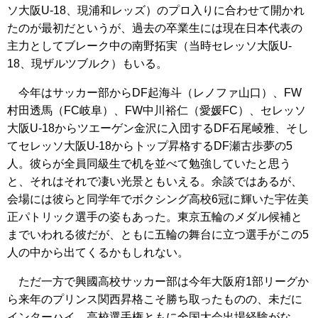
ソ大阪U-18、現浦和レッズ）のプロ入りに合わせて開かれ
たのが最初だというが、過去の卒業生には現在日本代表の
主力としてブレーク中の南野拓実（当時セレッソ大阪U-
18、現ザルツブルク）もいる。
今年はサッカー部からDF起海斗（レノファ山口）、FW
村田透馬（FC岐阜）、FW中川裕仁（愛媛FC）、セレッソ
大阪U-18からツエーゲン金沢に入団するDF石尾崚雅、そし
てセレッソ大阪U-18からトップ昇格するDF瀬古歩夢の5
人。彼らが全員同級生で机を並べて勉強していたと思う
と、それはそれで凄い光景ともいえる。余談ではあるが、
会場には彼らと同学年でボクシング高校6冠に輝いた宇佐美
正パトリック選手の姿もあった。東京五輪のメダル候補と
までいわれる彼だが、ともに五輪の舞台に立つ選手がこの5
人の中から出てくるかもしれない。
ただ一方で興國高校サッカー部は今年大阪府1部リーグか
ら来年のプリンス関西昇格こそ勝ち取ったものの、未だに
インターハイ、高校選手権ともに全国大会出場経験がな