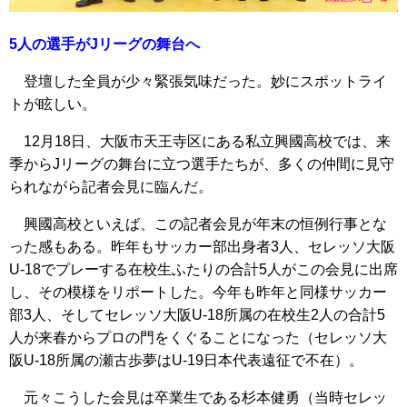
5人の選手がJリーグの舞台へ
登壇した全員が少々緊張気味だった。妙にスポットライ
トが眩しい。
12月18日、大阪市天王寺区にある私立興國高校では、来
季からJリーグの舞台に立つ選手たちが、多くの仲間に見守
られながら記者会見に臨んだ。
興國高校といえば、この記者会見が年末の恒例行事とな
った感もある。昨年もサッカー部出身者3人、セレッソ大阪
U-18でプレーする在校生ふたりの合計5人がこの会見に出席
し、その模様をリポートした。今年も昨年と同様サッカー
部3人、そしてセレッソ大阪U-18所属の在校生2人の合計5
人が来春からプロの門をくぐることになった（セレッソ大
阪U-18所属の瀬古歩夢はU-19日本代表遠征で不在）。
元々こうした会見は卒業生である杉本健勇（当時セレッ