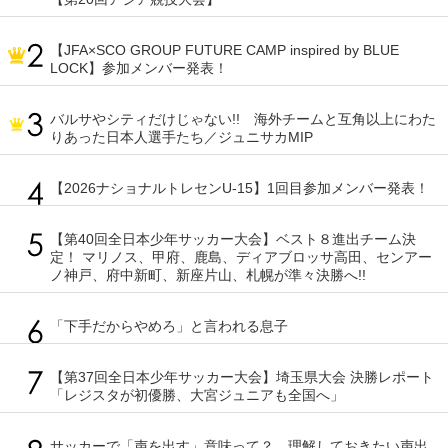
【JFA×SCO GROUP FUTURE CAMP inspired by BLUE
LOCK】参加メンバー発表！
バルサやシティだけじゃない!! 海外チームと互角以上にわた
りあった日本人選手たち／ジュニサカMIP
【2026ナショナルトレセンU-15】1回目参加メンバー発表！
【第40回全日本少年サッカー大会】ベスト８進出チーム決
定！ マリノス、甲府、鹿島、ディアブロッサ高田、センアー
ノ神戸、府中新町、新座片山、札幌が準々決勝へ!!
「下手だからやめろ」と言われる息子
【第37回全日本少年サッカー大会】埼玉県大会 決勝レポート
「レジスタが初優勝、大宮ジュニアも全国へ」
サッカーで「声を出す」意味って？ 理解しておきたい声出