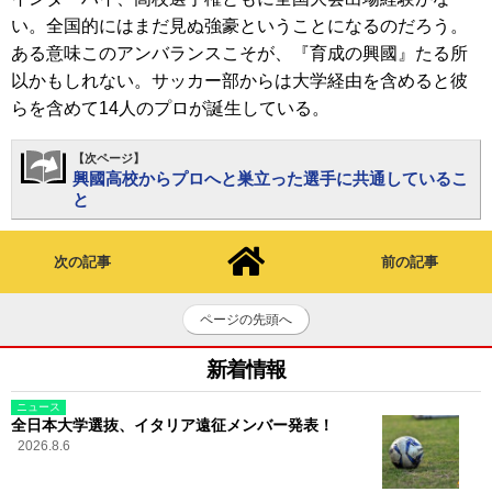
い。全国的にはまだ見ぬ強豪ということになるのだろう。
ある意味このアンバランスこそが、『育成の興國』たる所
以かもしれない。サッカー部からは大学経由を含めると彼
らを含めて14人のプロが誕生している。
【次ページ】
興國高校からプロへと巣立った選手に共通しているこ
と
次の記事
前の記事
ページの先頭へ
新着情報
ニュース
全日本大学選抜、イタリア遠征メンバー発表！
2026.8.6