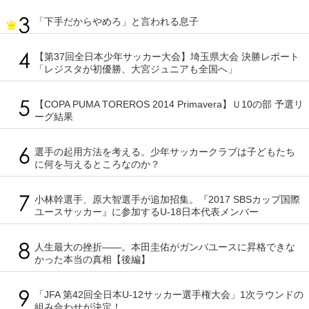
「下手だからやめろ」と言われる息子
【第37回全日本少年サッカー大会】埼玉県大会 決勝レポート
「レジスタが初優勝、大宮ジュニアも全国へ」
【COPA PUMA TOREROS 2014 Primavera】Ｕ10の部 予選リ
ーグ結果
選手の起用方法を考える。少年サッカークラブは子どもたち
に何を与えるところなのか？
小林幹選手、原大智選手が追加招集。『2017 SBSカップ国際
ユースサッカー』に参加するU-18日本代表メンバー
人生最大の挫折――。本田圭佑がガンバユースに昇格できな
かった本当の真相【後編】
「JFA 第42回全日本U-12サッカー選手権大会」1次ラウンドの
組み合わせが決定！