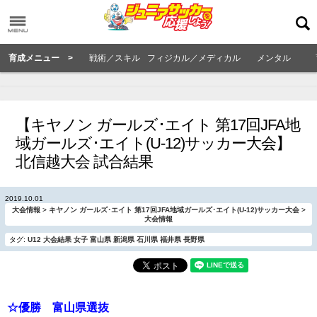
育成メニュー >
戦術／スキル
フィジカル／メディカル
メンタル
【キヤノン ガールズ･エイト 第17回JFA地
域ガールズ･エイト(U-12)サッカー大会】
北信越大会 試合結果
2019.10.01
大会情報
>
キヤノン ガールズ･エイト 第17回JFA地域ガールズ･エイト(U-12)サッカー大会
>
大会情報
タグ:
U12
大会結果
女子
富山県
新潟県
石川県
福井県
長野県
☆優勝 富山県選抜