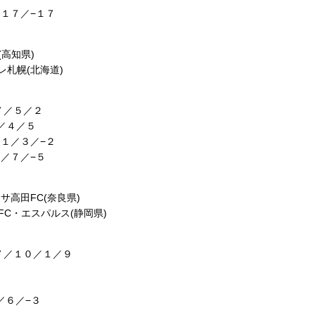
１７／−１７
(高知県)
札幌(北海道)
／５／２
４／５
１／３／−２
／７／−５
サ高田FC(奈良県)
FC・エスパルス(静岡県)
／１０／１／９
／６／−３