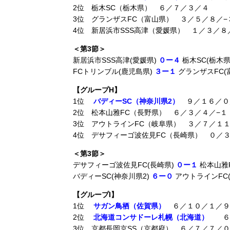
2位 栃木SC（栃木県） ６／７／３／４
3位 グランザスFC（富山県） ３／５／８／−
4位 新居浜市SSS高津（愛媛県） １／３／８
＜第3節＞
新居浜市SSS高津(愛媛県)
０ー４
栃木SC(栃木県
FCトリンブル(鹿児島県)
３ー１
グランザスFC(
【グループH】
1位
バディーSC（神奈川県2）
９／１６／０
2位 松本山雅FC（長野県） ６／３／４／−１
3位 アウトラインFC（岐阜県） ３／７／１１
4位 デサフィーゴ波佐見FC（長崎県） ０／３
＜第3節＞
デサフィーゴ波佐見FC(長崎県)
０ー１
松本山雅F
バディーSC(神奈川県2)
６ー０
アウトラインFC
【グループI】
1位
サガン鳥栖（佐賀県）
６／１０／１／９
2位
北海道コンサドーレ札幌（北海道）
６／
3位 京都長岡京SS（京都府） ６／７／７／０