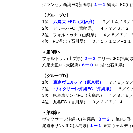
グランセナ新潟FC(新潟県)
１ー１
鶴岡Jr.FC(山
【グループC】
1位
八尾大正FC（大阪府）
９／１４／３／
2位 アリーバFC（宮崎県） ４／８／６／２
3位 フォルトゥナ（山梨県） ４／５／７／−
4位 FC湖北（石川県） ０／１／１２／−１１
＜第3節＞
フォルトゥナ(山梨県)
２ー２
アリーバFC(宮崎県
八尾大正FC(大阪府)
６ー０
FC湖北(石川県)
【グループD】
1位
東京ヴェルディ（東京都）
７／５／３／
2位
ヴィクサーレ沖縄FC（沖縄県）
６／９／
3位 尾道東サンバFC（広島県） ４／３／６／
4位 丸亀FC（香川県） ０／３／７／−４
＜第3節＞
ヴィクサーレ沖縄FC(沖縄県)
３ー２
丸亀FC(香
尾道東サンバFC(広島県)
１ー１
東京ヴェルディ(