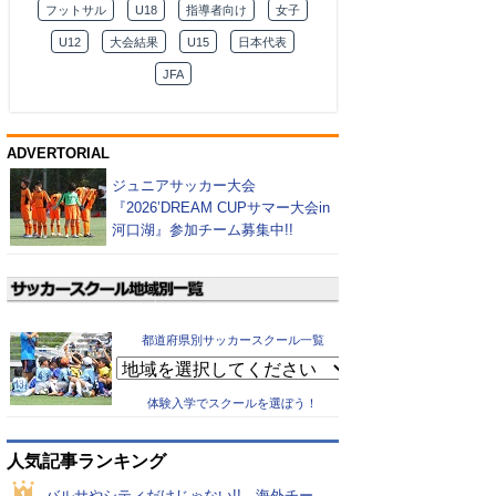
フットサル
U18
指導者向け
女子
U12
大会結果
U15
日本代表
JFA
ADVERTORIAL
ジュニアサッカー大会
『2026’DREAM CUPサマー大会in
河口湖』参加チーム募集中!!
都道府県別サッカースクール一覧
体験入学でスクールを選ぼう！
人気記事ランキング