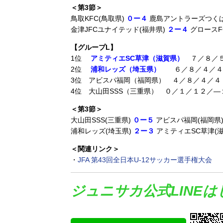
＜第3節＞
鳥取KFC(鳥取県)
０ー４
鹿島アントラーズつくば
金津JFCユナイテッド(福井県)
２ー４
グロースF
【グループL】
1位
アミティエSC草津（滋賀県）
７／８／
2位
浦和レッズ（埼玉県）
６／８／４／４
3位 アビスパ福岡（福岡県） ４／８／４／４
4位 大山田SSS（三重県） ０／１／１２／―
＜第3節＞
大山田SSS(三重県)
０ー５
アビスパ福岡(福岡県
浦和レッズ(埼玉県)
２ー３
アミティエSC草津(滋
＜関連リンク＞
・
JFA 第43回全日本U-12サッカー選手権大会
ジュニサカ公式LINE