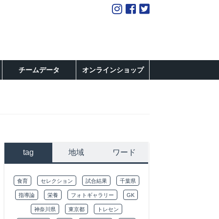
チームデータ
オンラインショップ
tag
地域
ワード
食育
セレクション
試合結果
千葉県
指導論
栄養
フォトギャラリー
GK
神奈川県
東京都
トレセン