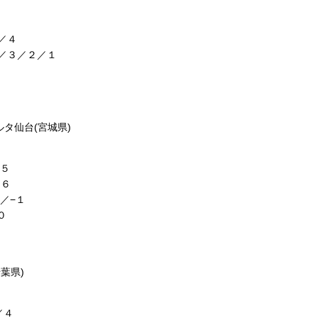
／４
／３／２／１
ルタ仙台(宮城県)
５
／６
／−１
０
葉県)
／４