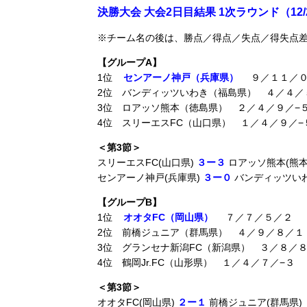
決勝大会 大会2日目結果 1次ラウンド（12/
※チーム名の後は、勝点／得点／失点／得失点
【グループA】
1位
センアーノ神戸（兵庫県）
９／１１／０
2位 バンディッツいわき（福島県） ４／４／
3位 ロアッソ熊本（徳島県） ２／４／９／−
4位 スリーエスFC（山口県） １／４／９／−
＜第3節＞
スリーエスFC(山口県)
３ー３
ロアッソ熊本(熊本
センアーノ神戸(兵庫県)
３ー０
バンディッツいわ
【グループB】
1位
オオタFC（岡山県）
７／７／５／２
2位 前橋ジュニア（群馬県） ４／９／８／１
3位 グランセナ新潟FC（新潟県） ３／８／
4位 鶴岡Jr.FC（山形県） １／４／７／−３
＜第3節＞
オオタFC(岡山県)
２ー１
前橋ジュニア(群馬県)