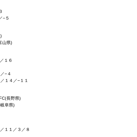
３
／−５
)
富山県)
／１６
／−４
／１４／−１１
C(長野県)
(岐阜県)
１１／３／８