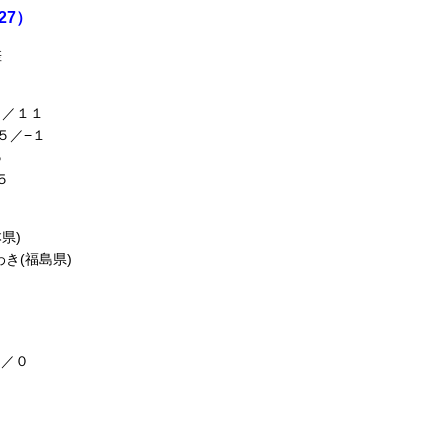
27）
差
／１１
５／−１
５
５
県)
き(福島県)
８／０