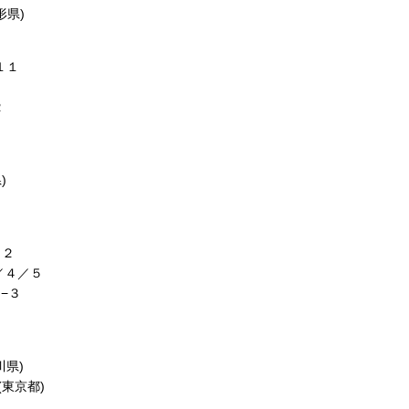
形県)
１１
２
)
２
４／５
−３
川県)
東京都)