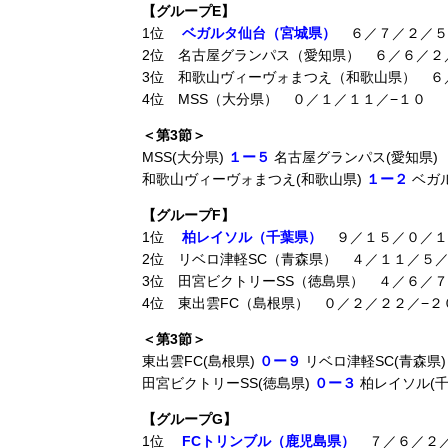
【グループE】
1位
ベガルタ仙台（宮城県）
６／７／２／５
2位 名古屋グランパス（愛知県） ６／６／２
3位 和歌山ヴィーヴォまつえ（和歌山県） ６
4位 MSS（大分県） ０／１／１１／−１０
＜第3節＞
MSS(大分県)
１ー５
名古屋グランパス(愛知県)
和歌山ヴィーヴォまつえ(和歌山県)
１ー２
ベガ
【グループF】
1位
柏レイソル（千葉県）
９／１５／０／１
2位 リベロ津軽SC（青森県） ４／１１／５
3位 田宮ビクトリーSS（徳島県） ４／６／７
4位 東出雲FC（島根県） ０／２／２２／−２
＜第3節＞
東出雲FC(島根県)
０ー９
リベロ津軽SC(青森県)
田宮ビクトリーSS(徳島県)
０ー３
柏レイソル(千
【グループG】
1位
FCトリンブル（鹿児島県）
７／６／２