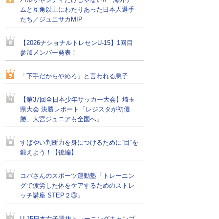
バルサやシティだけじゃない!! 海外チー
ムと互角以上にわたりあった日本人選手
たち／ジュニサカMIP
【2026ナショナルトレセンU-15】1回目
参加メンバー発表！
「下手だからやめろ」と言われる息子
【第37回全日本少年サッカー大会】埼玉
県大会 決勝レポート「レジスタが初優
勝、大宮ジュニアも全国へ」
すばやい判断力を身につけるために“目”を
鍛えよう！【後編】
コバさんのスポーツ運動塾「トレーニン
グで疲労した体をケアするためのストレ
ッチ講座 STEP２③」