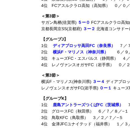
4位 FCアスルクラロ高知（高知県） ０／０／
＜第3節＞
サガン鳥栖(佐賀県)
５ー０
FCアスルクラロ高知
京都長岡京SS(京都府)
３ー２
北海道コンサドーレ
【グループJ】
1位
ディアブロッサ高田FC（奈良県）
７／７
2位
横浜F・マリノス（神奈川県）
６／９／
3位 キューズFC・エスパルス（静岡県） ４／
4位 レノヴァンスオガサFC（岩手県） ０／２
＜第3節＞
横浜F・マリノス(神奈川県)
３ー４
ディアブロッ
レノヴェンスオガサFC(岩手県)
０ー１
キューズ
【グループK】
1位
鹿島アントラーズつくばFC（茨城県）
７
2位 グロースFC（秋田県） ６／７／８／−１
3位 鳥取KFC（鳥取県） ３／２／７／−５
4位 金津JFCユナイテッド（福井県） １／３