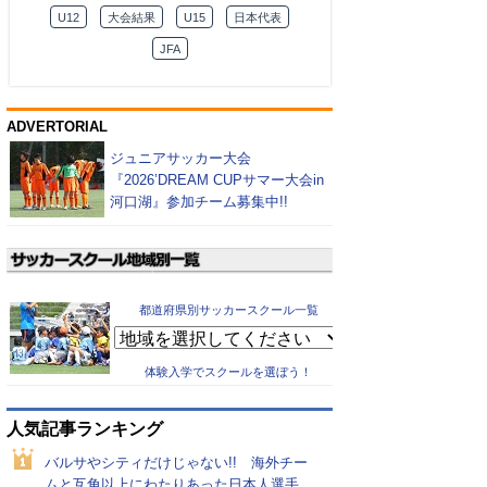
U12
大会結果
U15
日本代表
JFA
ADVERTORIAL
ジュニアサッカー大会
『2026’DREAM CUPサマー大会in
河口湖』参加チーム募集中!!
都道府県別サッカースクール一覧
体験入学でスクールを選ぼう！
人気記事ランキング
バルサやシティだけじゃない!! 海外チー
ムと互角以上にわたりあった日本人選手