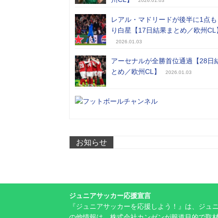
2026.01.03
レアル・マドリードが後半に1点も
り白星【17日結果まとめ／欧州CL
2026.01.03
アーセナルが全勝首位通過【28日
とめ／欧州CL】
2026.01.03
お知らせ
ジュニアサッカー応援宣言
『ジュニアサッカーを応援しよう！』は、ジュ
の他情報は、株式会社カンゼンが報道目的で取材