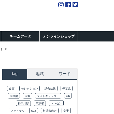
チームデータ
オンラインショップ
県）
tag
地域
ワード
食育
セレクション
試合結果
千葉県
指導論
栄養
フォトギャラリー
GK
神奈川県
東京都
トレセン
フットサル
U18
指導者向け
女子