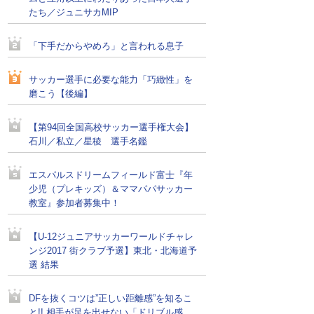
たち／ジュニサカMIP
「下手だからやめろ」と言われる息子
サッカー選手に必要な能力「巧緻性」を
磨こう【後編】
【第94回全国高校サッカー選手権大会】
石川／私立／星稜 選手名鑑
エスパルスドリームフィールド富士『年
少児（プレキッズ）＆ママパパサッカー
教室』参加者募集中！
【U-12ジュニアサッカーワールドチャレ
ンジ2017 街クラブ予選】東北・北海道予
選 結果
DFを抜くコツは”正しい距離感”を知るこ
と!! 相手が足を出せない「ドリブル感