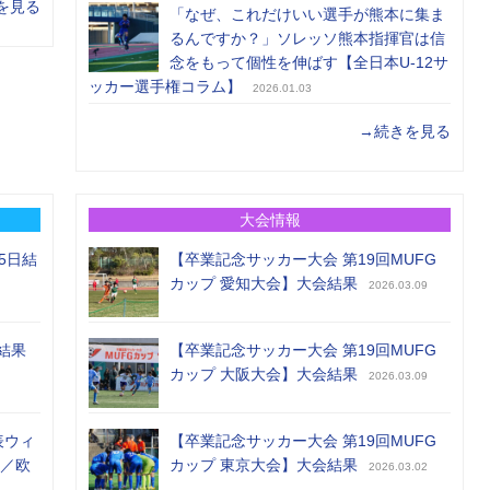
を見る
「なぜ、これだけいい選手が熊本に集ま
るんですか？」ソレッソ熊本指揮官は信
念をもって個性を伸ばす【全日本U-12サ
ッカー選手権コラム】
2026.01.03
→続きを見る
大会情報
5日結
【卒業記念サッカー大会 第19回MUFG
カップ 愛知大会】大会結果
2026.03.09
結果
【卒業記念サッカー大会 第19回MUFG
カップ 大阪大会】大会結果
2026.03.09
表ウィ
【卒業記念サッカー大会 第19回MUFG
め／欧
カップ 東京大会】大会結果
2026.03.02