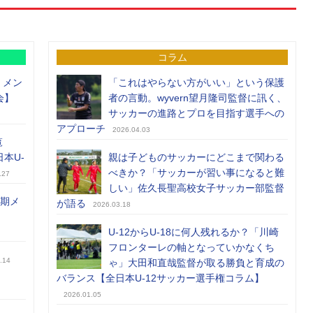
コラム
）メン
「これはやらない方がいい」という保護
会】
者の言動。wyvern望月隆司監督に訊く、
サッカーの進路とプロを目指す選手への
アプローチ
2026.04.03
覧
日本U-
親は子どものサッカーにどこまで関わる
べきか？「サッカーが習い事になると難
.27
しい」佐久長聖高校女子サッカー部監督
前期メ
が語る
2026.03.18
U-12からU-18に何人残れるか？「川崎
フロンターレの軸となっていかなくち
.14
ゃ」大田和直哉監督が取る勝負と育成の
バランス【全日本U-12サッカー選手権コラム】
2026.01.05