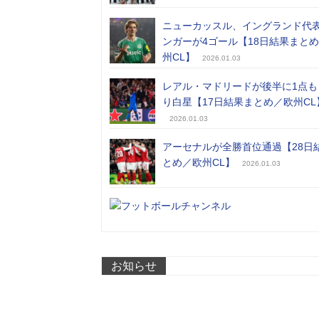
ニューカッスル、イングランド代
ンガーが4ゴール【18日結果まと
州CL】
2026.01.03
レアル・マドリードが後半に1点も
り白星【17日結果まとめ／欧州CL
2026.01.03
アーセナルが全勝首位通過【28日
とめ／欧州CL】
2026.01.03
お知らせ