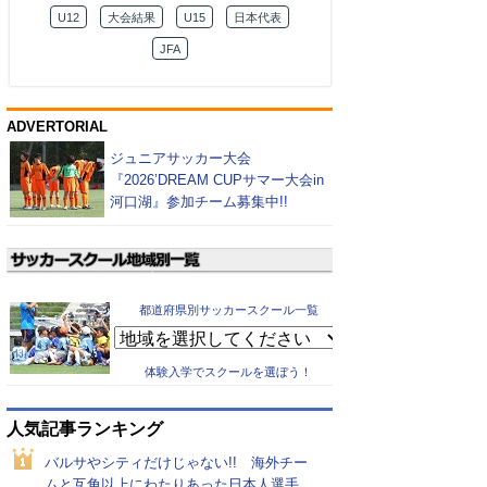
U12
大会結果
U15
日本代表
JFA
ADVERTORIAL
ジュニアサッカー大会
『2026’DREAM CUPサマー大会in
河口湖』参加チーム募集中!!
都道府県別サッカースクール一覧
体験入学でスクールを選ぼう！
人気記事ランキング
バルサやシティだけじゃない!! 海外チー
ムと互角以上にわたりあった日本人選手