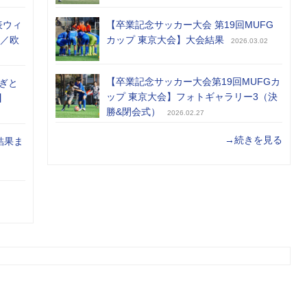
表ウィ
【卒業記念サッカー大会 第19回MUFG
め／欧
カップ 東京大会】大会結果
2026.03.02
【卒業記念サッカー大会第19回MUFGカ
ぎと
ップ 東京大会】フォトギャラリー3（決
】
勝&閉会式）
2026.02.27
→続きを見る
結果ま