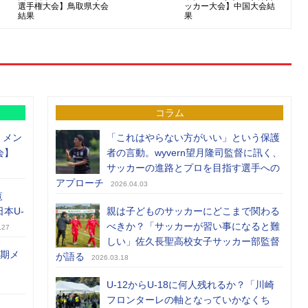
選手権大会】鳥取県大会
ッカー大会】中国大会結
結果
果
コラム
）メン
「これはやらない方がいい」という保護
会】
者の言動。wyvern望月隆司監督に訊く、
サッカーの進路とプロを目指す選手への
アプローチ
2026.04.03
覧
日本U-
親は子どものサッカーにどこまで関わる
べきか？「サッカーが習い事になると難
.27
しい」佐久長聖高校女子サッカー部監督
前期メ
が語る
2026.03.18
U-12からU-18に何人残れるか？「川崎
フロンターレの軸となっていかなくち