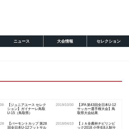
ニュース
大会情報
セレクション
/08
【ジュニアユース セレク
2019/10/30
【JFA 第43回全日本U-12
ション】ガイナーレ鳥取
サッカー選手権大会】鳥
U-15（鳥取県）
取県大会結果
/28
【バーモントカップ 第28
2018/04/10
【ＪＡ全農杯チビリンピ
回全日本U-12フットサル
ック2018 小学生8人制サ