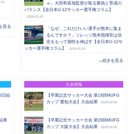
.14
ゃ」大田和直哉監督が取る勝負と育成の
バランス【全日本U-12サッカー選手権コラム】
2026.01.05
を見る
「なぜ、これだけいい選手が熊本に集ま
るんですか？」ソレッソ熊本指揮官は信
念をもって個性を伸ばす【全日本U-12サ
ッカー選手権コラム】
2026.01.03
→続きを見る
大会情報
5日結
【卒業記念サッカー大会 第19回MUFG
カップ 愛知大会】大会結果
2026.03.09
結果
【卒業記念サッカー大会 第19回MUFG
カップ 大阪大会】大会結果
2026.03.09