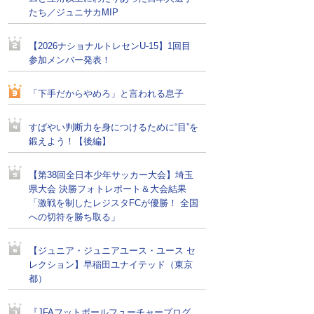
たち／ジュニサカMIP
【2026ナショナルトレセンU-15】1回目
参加メンバー発表！
「下手だからやめろ」と言われる息子
すばやい判断力を身につけるために“目”を
鍛えよう！【後編】
【第38回全日本少年サッカー大会】埼玉
県大会 決勝フォトレポート＆大会結果
「激戦を制したレジスタFCが優勝！ 全国
への切符を勝ち取る」
【ジュニア・ジュニアユース・ユース セ
レクション】早稲田ユナイテッド（東京
都）
『JFAフットボールフューチャープログ