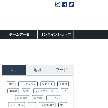
チームデータ
オンラインショップ
tag
地域
ワード
食育
セレクション
試合結果
千葉県
指導論
栄養
フォトギャラリー
GK
神奈川県
東京都
トレセン
フットサル
U18
指導者向け
女子