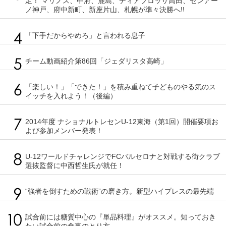
定！ マリノス、甲府、鹿島、ディアブロッサ高田、センアー
ノ神戸、府中新町、新座片山、札幌が準々決勝へ!!
「下手だからやめろ」と言われる息子
チーム動画紹介第86回「ジェダリスタ高崎」
「楽しい！」「できた！」を積み重ねて子どものやる気のス
イッチを入れよう！（後編）
2014年度 ナショナルトレセンU-12東海（第1回）開催要項お
よび参加メンバー発表！
U-12ワールドチャレンジでFCバルセロナと対戦する街クラブ
選抜監督に中西哲生氏が就任！
“強者を倒すための戦術”の磨き方。新型ハイプレスの最先端
試合前には糖質中心の『単品料理』がオススメ。知っておき
たい試合前の食事のとり方