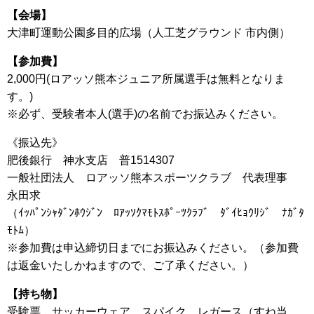
【会場】
大津町運動公園多目的広場（人工芝グラウンド 市内側）
【参加費】
2,000円(ロアッソ熊本ジュニア所属選手は無料となりま
す。)
※必ず、受験者本人(選手)の名前でお振込みください。
《振込先》
肥後銀行 神水支店 普1514307
一般社団法人 ロアッソ熊本スポーツクラブ 代表理事
永田求
（ｲｯﾊﾟﾝｼｬﾀﾞﾝﾎｳｼﾞﾝ ﾛｱｯｿｸﾏﾓﾄｽﾎﾟｰﾂｸﾗﾌﾞ ﾀﾞｲﾋｮｳﾘｼﾞ ﾅｶﾞﾀ
ﾓﾄﾑ）
※参加費は申込締切日までにお振込みください。（参加費
は返金いたしかねますので、ご了承ください。）
【持ち物】
受験票、サッカーウェア、スパイク、レガース（すね当