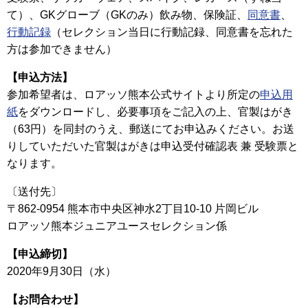
て）、GKグローブ（GKのみ）飲み物、保険証、
同意書
、
行動記録
（セレクション当日に行動記録、同意書を忘れた
方は参加できません）
【申込方法】
参加希望者は、ロアッソ熊本公式サイトより所定の
申込用
紙
をダウンロードし、必要事項をご記入の上、官製はがき
（63円）を同封のうえ、郵送にてお申込みください。お送
りしていただいた官製はがきは申込受付確認表 兼 受験票と
なります。
〔送付先〕
〒862-0954 熊本市中央区神水2丁目10-10 片岡ビル
ロアッソ熊本ジュニアユースセレクション係
【申込締切】
2020年9月30日（水）
【お問合わせ】