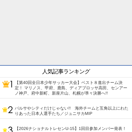
人気記事ランキング
【第40回全日本少年サッカー大会】ベスト８進出チーム決
定！ マリノス、甲府、鹿島、ディアブロッサ高田、センアー
ノ神戸、府中新町、新座片山、札幌が準々決勝へ!!
バルサやシティだけじゃない!! 海外チームと互角以上にわた
りあった日本人選手たち／ジュニサカMIP
【2026ナショナルトレセンU-15】1回目参加メンバー発表！