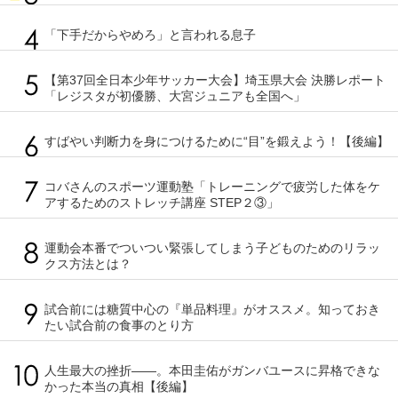
「下手だからやめろ」と言われる息子
【第37回全日本少年サッカー大会】埼玉県大会 決勝レポート
「レジスタが初優勝、大宮ジュニアも全国へ」
すばやい判断力を身につけるために“目”を鍛えよう！【後編】
コバさんのスポーツ運動塾「トレーニングで疲労した体をケ
アするためのストレッチ講座 STEP２③」
運動会本番でついつい緊張してしまう子どものためのリラッ
クス方法とは？
試合前には糖質中心の『単品料理』がオススメ。知っておき
たい試合前の食事のとり方
人生最大の挫折――。本田圭佑がガンバユースに昇格できな
かった本当の真相【後編】