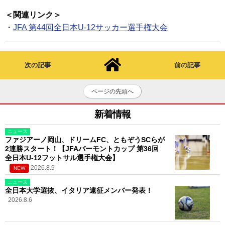
＜関連リンク＞
・
JFA 第44回全日本U-12サッカー選手権大会
次の記事
前の記事
ページの先頭へ
新着情報
ニュース
ファジアーノ岡山、ドリームFC、ともぞうSCらが
2連勝スタート！【JFAバーモントカップ 第36回
全日本U-12フットサル選手権大会】
2026.8.9
NEW
ニュース
全日本大学選抜、イタリア遠征メンバー発表！
2026.8.6