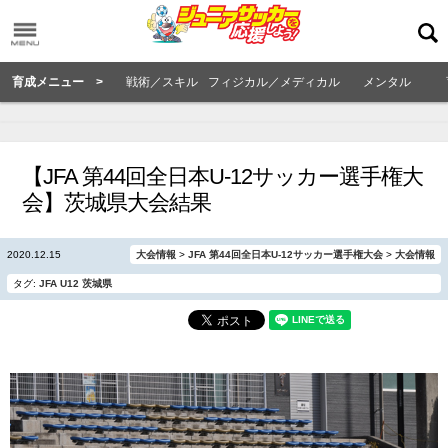
育成メニュー >
戦術／スキル
フィジカル／メディカル
メンタル
【JFA 第44回全日本U-12サッカー選手権大
会】茨城県大会結果
2020.12.15
大会情報
>
JFA 第44回全日本U-12サッカー選手権大会
>
大会情報
タグ:
JFA
U12
茨城県