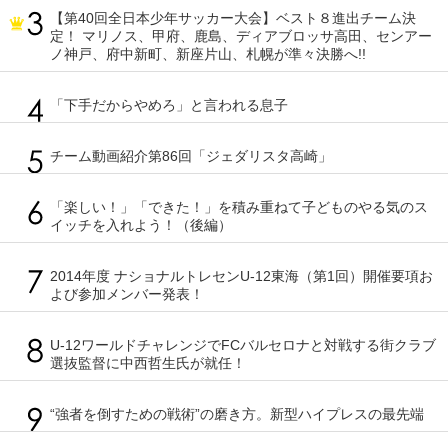
【第40回全日本少年サッカー大会】ベスト８進出チーム決
定！ マリノス、甲府、鹿島、ディアブロッサ高田、センアー
ノ神戸、府中新町、新座片山、札幌が準々決勝へ!!
「下手だからやめろ」と言われる息子
チーム動画紹介第86回「ジェダリスタ高崎」
「楽しい！」「できた！」を積み重ねて子どものやる気のス
イッチを入れよう！（後編）
2014年度 ナショナルトレセンU-12東海（第1回）開催要項お
よび参加メンバー発表！
U-12ワールドチャレンジでFCバルセロナと対戦する街クラブ
選抜監督に中西哲生氏が就任！
“強者を倒すための戦術”の磨き方。新型ハイプレスの最先端