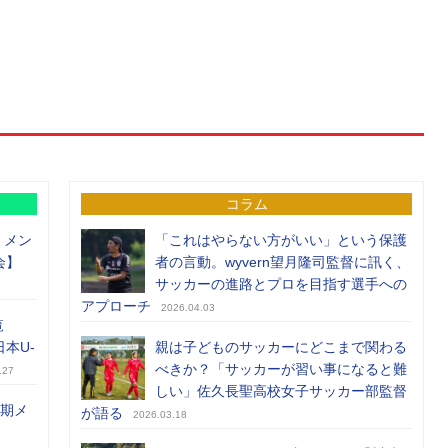
コラム
）メン
「これはやらない方がいい」という保護
会】
者の言動。wyvern望月隆司監督に訊く、
サッカーの進路とプロを目指す選手への
アプローチ
2026.04.03
覧
日本U-
親は子どものサッカーにどこまで関わる
べきか？「サッカーが習い事になると難
.27
しい」佐久長聖高校女子サッカー部監督
前期メ
が語る
2026.03.18