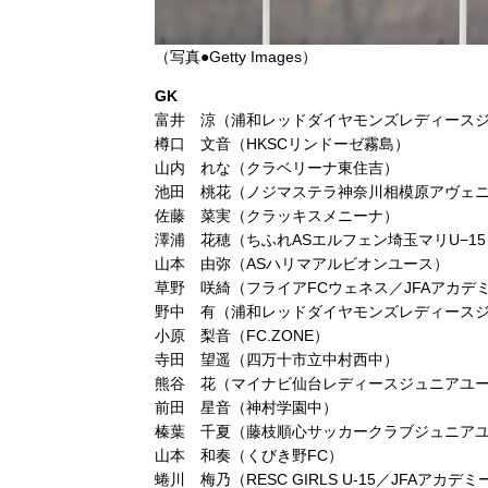
（写真●Getty Images）
GK
富井 涼（浦和レッドダイヤモンズレディース
樽口 文音（HKSCリンドーゼ霧島）
山内 れな（クラベリーナ東住吉）
池田 桃花（ノジマステラ神奈川相模原アヴェ
佐藤 菜実（クラッキスメニーナ）
澤浦 花穂（ちふれASエルフェン埼玉マリU−15
山本 由弥（ASハリマアルビオンユース）
草野 咲綺（フライアFCウェネス／JFAアカデ
野中 有（浦和レッドダイヤモンズレディース
小原 梨音（FC.ZONE）
寺田 望遥（四万十市立中村西中）
熊谷 花（マイナビ仙台レディースジュニアユ
前田 星音（神村学園中）
榛葉 千夏（藤枝順心サッカークラブジュニア
山本 和奏（くびき野FC）
蜷川 梅乃（RESC GIRLS U-15／JFAアカデ