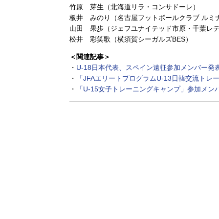
竹原 芽生（北海道リラ・コンサドーレ）
板井 みのり（名古屋フットボールクラブ ルミ
山田 果歩（ジェフユナイテッド市原・千葉レディ
松井 彩笑歌（横須賀シーガルズBES）
＜関連記事＞
・
U-18日本代表、スペイン遠征参加メンバー
・
「JFAエリートプログラムU-13日韓交流ト
・
「U-15女子トレーニングキャンプ」参加メン