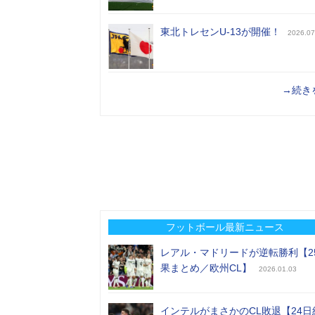
東北トレセンU-13が開催！
2026.07
→続き
フットボール最新ニュース
レアル・マドリードが逆転勝利【2
果まとめ／欧州CL】
2026.01.03
インテルがまさかのCL敗退【24日