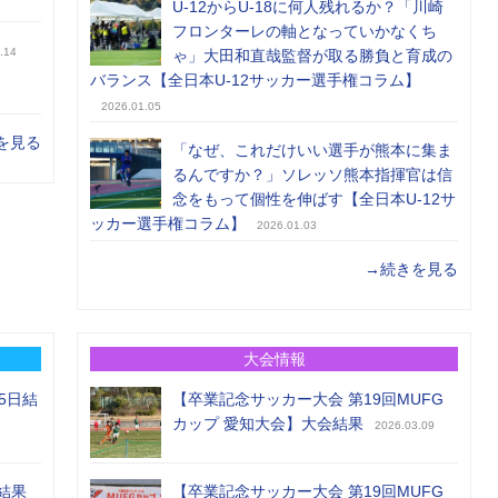
U-12からU-18に何人残れるか？「川崎
フロンターレの軸となっていかなくち
.14
ゃ」大田和直哉監督が取る勝負と育成の
バランス【全日本U-12サッカー選手権コラム】
2026.01.05
を見る
「なぜ、これだけいい選手が熊本に集ま
るんですか？」ソレッソ熊本指揮官は信
念をもって個性を伸ばす【全日本U-12サ
ッカー選手権コラム】
2026.01.03
→続きを見る
大会情報
5日結
【卒業記念サッカー大会 第19回MUFG
カップ 愛知大会】大会結果
2026.03.09
結果
【卒業記念サッカー大会 第19回MUFG