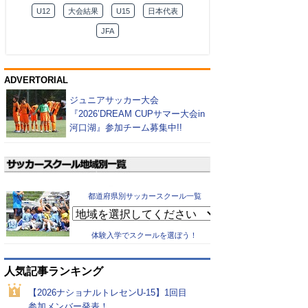
U12
大会結果
U15
日本代表
JFA
ADVERTORIAL
ジュニアサッカー大会
『2026’DREAM CUPサマー大会in
河口湖』参加チーム募集中!!
都道府県別サッカースクール一覧
体験入学でスクールを選ぼう！
人気記事ランキング
【2026ナショナルトレセンU-15】1回目
参加メンバー発表！