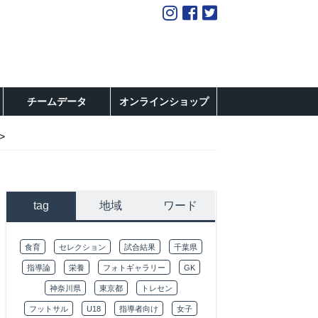
チームデータ
オンラインショップ
tag
地域
ワード
食育
セレクション
試合結果
千葉県
指導論
栄養
フォトギャラリー
GK
神奈川県
東京都
トレセン
フットサル
U18
指導者向け
女子