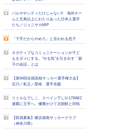
バルサやシティだけじゃない!! 海外チー
ムと互角以上にわたりあった日本人選手
たち／ジュニサカMIP
「下手だからやめろ」と言われる息子
ネガティブなコミュニケーションが子ど
もをダメにする。”やる気”を引き出す「親
子の会話」とは
【第94回全国高校サッカー選手権大会】
石川／私立／星稜 選手名鑑
リトルなでしこ、スペイン下しU-17W杯2
連覇に王手へ。優勝かけて北朝鮮と対戦
【部員募集】横浜港南サッカークラブ
（神奈川県）