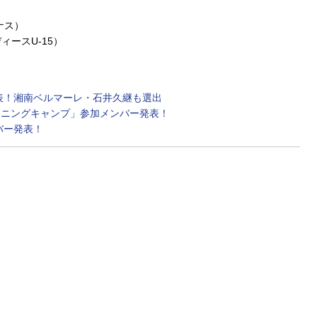
ナス）
ースU-15）
発表！湘南ベルマーレ・石井久継も選出
レーニングキャンプ」参加メンバー発表！
バー発表！