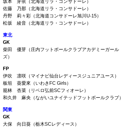
坂本 芽依（北海道リラ・コンサドーレ）
佐藤 乃那（北海道リラ・コンサドーレ）
丹野 莉々彩（北海道コンサドーレ旭川U-15）
松坂 綾音（北海道リラ・コンサドーレ）
東北
GK
柴田 優芽（庄内フットボールクラブアカデミーガール
ズ）
FP
伊吹 凛咲（マイナビ仙台レディースジュニアユース）
板垣 葵愛來（いわきFC Girls）
籠林 杏菜（リベロ弘前SCフィオーレ）
和久井 麻央（ながいユナイテッドフットボールクラブ）
関東
GK
大保 向日葵（栃木SCレディース）