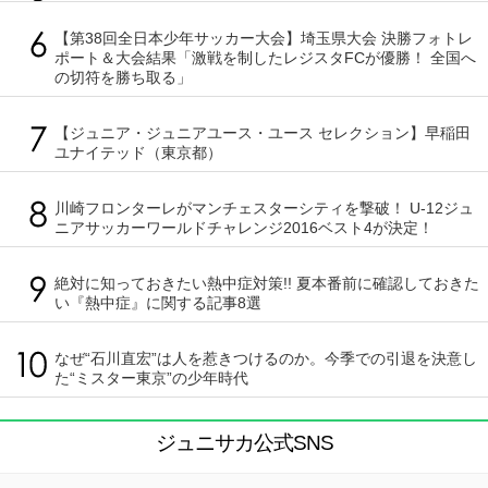
【第38回全日本少年サッカー大会】埼玉県大会 決勝フォトレ
ポート＆大会結果「激戦を制したレジスタFCが優勝！ 全国へ
の切符を勝ち取る」
【ジュニア・ジュニアユース・ユース セレクション】早稲田
ユナイテッド（東京都）
川崎フロンターレがマンチェスターシティを撃破！ U-12ジュ
ニアサッカーワールドチャレンジ2016ベスト4が決定！
絶対に知っておきたい熱中症対策!! 夏本番前に確認しておきた
い『熱中症』に関する記事8選
なぜ“石川直宏”は人を惹きつけるのか。今季での引退を決意し
た“ミスター東京”の少年時代
ジュニサカ公式SNS