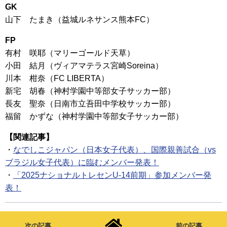
GK
山下 たまき（益城ルネサンス熊本FC）
FP
有村 咲耶（マリーゴールド天草）
小田 結月（ヴィアマテラス宮崎Soreina）
川本 柑奈（FC LIBERTA）
新宅 胡春（神村学園中等部女子サッカー部）
長友 聖奈（日南市立吾田中学校サッカー部）
福留 かずな（神村学園中等部女子サッカー部）
【関連記事】
・
なでしこジャパン（日本女子代表）、国際親善試合（vs
ブラジル女子代表）に臨むメンバー発表！
・
「2025ナショナルトレセンU-14前期」参加メンバー発
表！
次の記事
前の記事