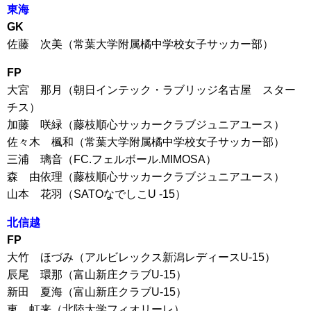
東海
GK
佐藤 次美（常葉大学附属橘中学校女子サッカー部）
FP
大宮 那月（朝日インテック・ラブリッジ名古屋 スター
チス）
加藤 咲緑（藤枝順心サッカークラブジュニアユース）
佐々木 楓和（常葉大学附属橘中学校女子サッカー部）
三浦 璃音（FC.フェルボール.MIMOSA）
森 由依理（藤枝順心サッカークラブジュニアユース）
山本 花羽（SATOなでしこU -15）
北信越
FP
大竹 ほづみ（アルビレックス新潟レディースU-15）
辰尾 環那（富山新庄クラブU-15）
新田 夏海（富山新庄クラブU-15）
東 虹来（北陸大学フィオリーレ）