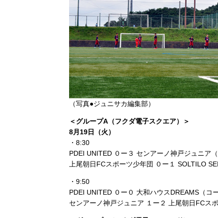
（写真●ジュニサカ編集部）
＜グループA（フクダ電子スクエア）＞
8月19日（火）
・8:30
PDEI UNITED ０ー３ センアーノ神戸ジュニア
上尾朝日FCスポーツ少年団 ０ー１ SOLTILO S
・9:50
PDEI UNITED ０ー０ 大和ハウスDREAMS（コ
センアーノ神戸ジュニア １ー２ 上尾朝日FCス