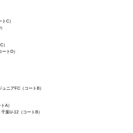
ートC）
D）
トC）
（コートD）
）
幌ジュニアFC（コートB）
コートA）
千葉U‑12（コートB）