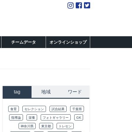
チームデータ
オンラインショップ
tag
地域
ワード
食育
セレクション
試合結果
千葉県
指導論
栄養
フォトギャラリー
GK
神奈川県
東京都
トレセン