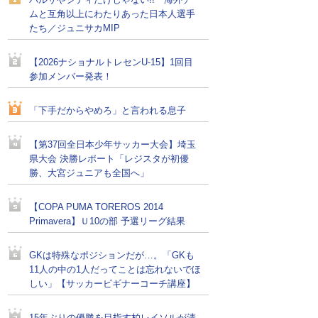
バルサやシティだけじゃない!! 海外チー
ムと互角以上にわたりあった日本人選手
たち／ジュニサカMIP
【2026ナショナルトレセンU-15】1回目
参加メンバー発表！
「下手だからやめろ」と言われる息子
【第37回全日本少年サッカー大会】埼玉
県大会 決勝レポート「レジスタが初優
勝、大宮ジュニアも全国へ」
【COPA PUMA TOREROS 2014
Primavera】Ｕ10の部 予選リーグ結果
GKは特殊なポジションだが…。「GKも
11人の中の1人だってことは忘れないでほ
しい」【サッカービギナーコーチ講座】