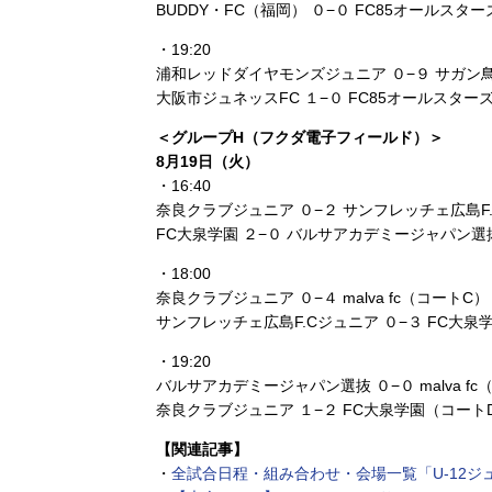
BUDDY・FC（福岡） ０−０ FC85オールスタ
・19:20
浦和レッドダイヤモンズジュニア ０−９ サガン鳥
大阪市ジュネッスFC １−０ FC85オールスター
＜グループH（フクダ電子フィールド）＞
8月19日（火）
・16:40
奈良クラブジュニア ０−２ サンフレッチェ広島F
FC大泉学園 ２−０ バルサアカデミージャパン選
・18:00
奈良クラブジュニア ０−４ malva fc（コートC）
サンフレッチェ広島F.Cジュニア ０−３ FC大泉
・19:20
バルサアカデミージャパン選抜 ０−０ malva fc
奈良クラブジュニア １−２ FC大泉学園（コート
【関連記事】
・
全試合日程・組み合わせ・会場一覧「U-12ジ