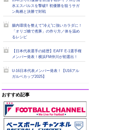
15年ぶりの優勝を目指す柏レイソルが清
水エスパルスを撃破!! 初優勝を狙うサガ
ン鳥栖と決勝で対戦
腸内環境を整えて“冷え”に強いカラダに！
「オリゴ糖で煮豚」の作り方／体を温め
るレシピ
【日本代表選手の経歴】EAFF E-1選手権
メンバー発表！横浜FM仲川が初選出！
U-16日本代表メンバー発表！【U16アル
ガルベカップ2025】
おすすめ記事