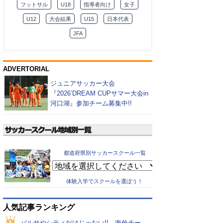
フットサル
U18
指導者向け
女子
U12
大会結果
U15
日本代表
JFA
ADVERTORIAL
ジュニアサッカー大会
『2026’DREAM CUPサマー大会in
河口湖』参加チーム募集中!!
都道府県別サッカースクール一覧
体験入学でスクールを選ぼう！
人気記事ランキング