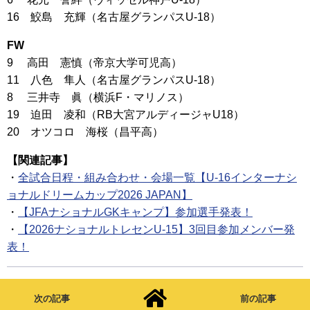
16 鮫島 充輝（名古屋グランパスU-18）
FW
9 高田 憲慎（帝京大学可児高）
11 八色 隼人（名古屋グランパスU-18）
8 三井寺 眞（横浜F・マリノス）
19 迫田 凌和（RB大宮アルディージャU18）
20 オツコロ 海桜（昌平高）
【関連記事】
・
全試合日程・組み合わせ・会場一覧【U-16インターナシ
ョナルドリームカップ2026 JAPAN】
・
【JFAナショナルGKキャンプ】参加選手発表！
・
【2026ナショナルトレセンU-15】3回目参加メンバー発
表！
次の記事
前の記事