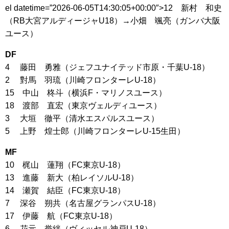
el datetime=”2026-06-05T14:30:05+00:00″>12 新村 和史
（RB大宮アルディージャU18）→小畑 颯亮（ガンバ大阪
ユース）
DF
4 藤田 勇雅（ジェフユナイテッド市原・千葉U-18）
2 對馬 羽琉（川崎フロンターレU-18）
15 中山 柊斗（横浜F・マリノスユース）
18 渡部 直宏（東京ヴェルディユース）
3 大垣 徹平（清水エスパルスユース）
5 上野 煌士郎（川崎フロンターレU-15生田）
MF
10 梶山 蓮翔（FC東京U-18）
13 進藤 新大（柏レイソルU-18）
14 瀬賀 結臣（FC東京U-18）
7 深谷 朔共（名古屋グランパスU-18）
17 伊藤 航（FC東京U-18）
6 花元 誉絆（ヴィッセル神戸U-18）