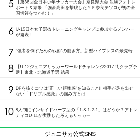
【第38回全日本少年サッカー大会】奈良県大会 決勝フォトレ
ポート＆結果 「強豪高田を撃破したＹＦ奈良テソロが初の全
国切符をつかむ！」
U-15日本女子選抜トレーニングキャンプに参加するメンバー
が発表！
“強者を倒すための戦術”の磨き方。新型ハイプレスの最先端
【U-12ジュニアサッカーワールドチャレンジ2017 街クラブ予
選】東北・北海道予選 結果
DFを抜くコツは”正しい距離感”を知ること!! 相手が足を出せ
ない「ドリブル感覚」の掴み方とは
8人制にインサイドハーフ型の「1-3-1-2-1」はどうか？アトレ
ティコU-11が実践した考えるサッカー
ジュニサカ公式SNS