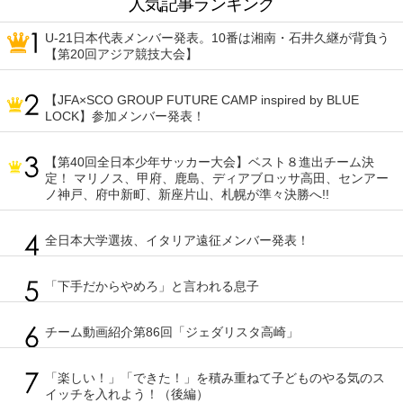
人気記事ランキング
U-21日本代表メンバー発表。10番は湘南・石井久継が背負う
【第20回アジア競技大会】
【JFA×SCO GROUP FUTURE CAMP inspired by BLUE
LOCK】参加メンバー発表！
【第40回全日本少年サッカー大会】ベスト８進出チーム決
定！ マリノス、甲府、鹿島、ディアブロッサ高田、センアー
ノ神戸、府中新町、新座片山、札幌が準々決勝へ!!
全日本大学選抜、イタリア遠征メンバー発表！
「下手だからやめろ」と言われる息子
チーム動画紹介第86回「ジェダリスタ高崎」
「楽しい！」「できた！」を積み重ねて子どものやる気のス
イッチを入れよう！（後編）