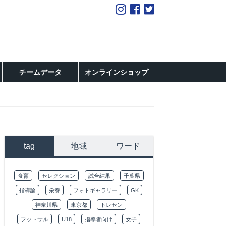
チームデータ
オンラインショップ
tag
地域
ワード
食育
セレクション
試合結果
千葉県
指導論
栄養
フォトギャラリー
GK
神奈川県
東京都
トレセン
フットサル
U18
指導者向け
女子