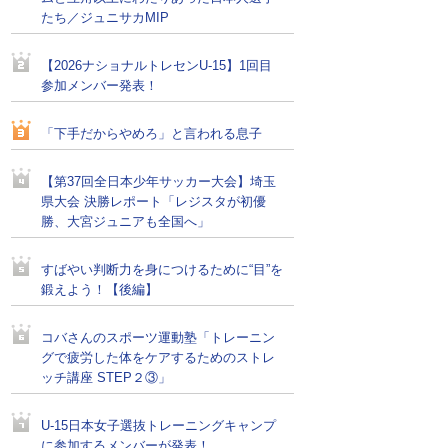
たち／ジュニサカMIP
【2026ナショナルトレセンU-15】1回目
参加メンバー発表！
「下手だからやめろ」と言われる息子
【第37回全日本少年サッカー大会】埼玉
県大会 決勝レポート「レジスタが初優
勝、大宮ジュニアも全国へ」
すばやい判断力を身につけるために“目”を
鍛えよう！【後編】
コバさんのスポーツ運動塾「トレーニン
グで疲労した体をケアするためのストレ
ッチ講座 STEP２③」
U-15日本女子選抜トレーニングキャンプ
に参加するメンバーが発表！