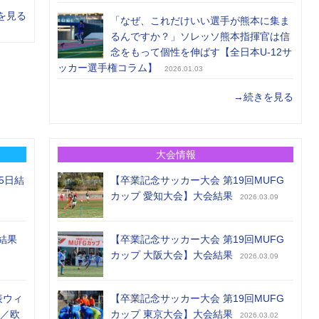
を見る
「なぜ、これだけいい選手が熊本に集ま
るんですか？」ソレッソ熊本指揮官は信
念をもって個性を伸ばす【全日本U-12サ
ッカー選手権コラム】
2026.01.03
→続きを見る
大会情報
5日結
【卒業記念サッカー大会 第19回MUFG
カップ 愛知大会】大会結果
2026.03.09
結果
【卒業記念サッカー大会 第19回MUFG
カップ 大阪大会】大会結果
2026.03.09
表ウィ
【卒業記念サッカー大会 第19回MUFG
め／欧
カップ 東京大会】大会結果
2026.03.02