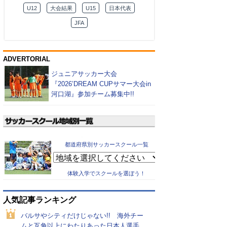
U12
大会結果
U15
日本代表
JFA
ADVERTORIAL
ジュニアサッカー大会
『2026’DREAM CUPサマー大会in
河口湖』参加チーム募集中!!
都道府県別サッカースクール一覧
体験入学でスクールを選ぼう！
人気記事ランキング
バルサやシティだけじゃない!! 海外チー
ムと互角以上にわたりあった日本人選手