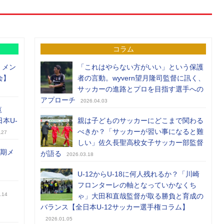
コラム
）メン
「これはやらない方がいい」という保護
会】
者の言動。wyvern望月隆司監督に訊く、
サッカーの進路とプロを目指す選手への
アプローチ
2026.04.03
覧
日本U-
親は子どものサッカーにどこまで関わる
べきか？「サッカーが習い事になると難
.27
しい」佐久長聖高校女子サッカー部監督
前期メ
が語る
2026.03.18
U-12からU-18に何人残れるか？「川崎
フロンターレの軸となっていかなくち
.14
ゃ」大田和直哉監督が取る勝負と育成の
バランス【全日本U-12サッカー選手権コラム】
2026.01.05