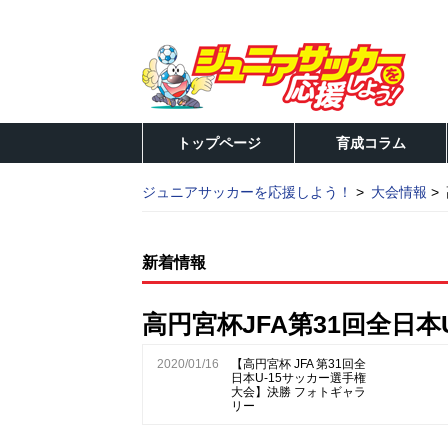
トップページ
育成コラム
ジュニアサッカーを応援しよう！
大会情報
新着情報
高円宮杯JFA第31回全日本
2020/01/16
【高円宮杯 JFA 第31回全
日本U-15サッカー選手権
大会】決勝 フォトギャラ
リー