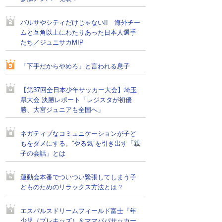
バルサやシティだけじゃない!! 海外チー
ムと互角以上にわたりあった日本人選手
たち／ジュニサカMIP
「下手だからやめろ」と言われる息子
【第37回全日本少年サッカー大会】埼玉
県大会 決勝レポート「レジスタが初優
勝、大宮ジュニアも全国へ」
ネガティブなコミュニケーションが子ど
もをダメにする。”やる気”を引き出す「親
子の会話」とは
運動会本番でついつい緊張してしまう子
どものためのリラックス方法とは？
エスパルスドリームフィールド富士『年
少児（プレキッズ）＆ママパパサッカー