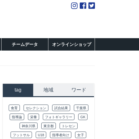
チームデータ
オンラインショップ
tag
地域
ワード
食育
セレクション
試合結果
千葉県
指導論
栄養
フォトギャラリー
GK
神奈川県
東京都
トレセン
フットサル
U18
指導者向け
女子