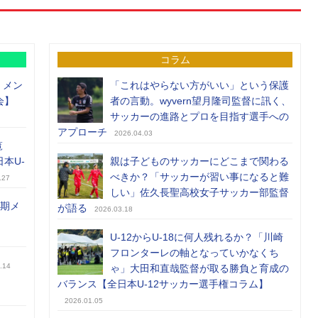
コラム
）メン
「これはやらない方がいい」という保護
会】
者の言動。wyvern望月隆司監督に訊く、
サッカーの進路とプロを目指す選手への
アプローチ
2026.04.03
覧
日本U-
親は子どものサッカーにどこまで関わる
べきか？「サッカーが習い事になると難
.27
しい」佐久長聖高校女子サッカー部監督
前期メ
が語る
2026.03.18
U-12からU-18に何人残れるか？「川崎
フロンターレの軸となっていかなくち
.14
ゃ」大田和直哉監督が取る勝負と育成の
バランス【全日本U-12サッカー選手権コラム】
2026.01.05