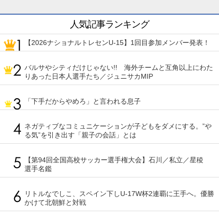
人気記事ランキング
【2026ナショナルトレセンU-15】1回目参加メンバー発表！
バルサやシティだけじゃない!! 海外チームと互角以上にわた
りあった日本人選手たち／ジュニサカMIP
「下手だからやめろ」と言われる息子
ネガティブなコミュニケーションが子どもをダメにする。”や
る気”を引き出す「親子の会話」とは
【第94回全国高校サッカー選手権大会】石川／私立／星稜
選手名鑑
リトルなでしこ、スペイン下しU-17W杯2連覇に王手へ。優勝
かけて北朝鮮と対戦