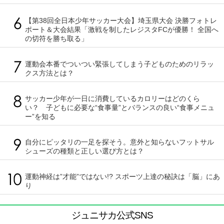
【第38回全日本少年サッカー大会】埼玉県大会 決勝フォトレ
ポート＆大会結果「激戦を制したレジスタFCが優勝！ 全国へ
の切符を勝ち取る」
運動会本番でついつい緊張してしまう子どものためのリラッ
クス方法とは？
サッカー少年が一日に消費しているカロリーはどのくら
い？ 子どもに必要な“食事量”とバランスの良い“食事メニュ
ー”を知る
自分にピッタリの一足を探そう。意外と知らないフットサル
シューズの種類と正しい選び方とは？
運動神経は”才能”ではない!? スポーツ上達の秘訣は「脳」にあ
り
ジュニサカ公式SNS