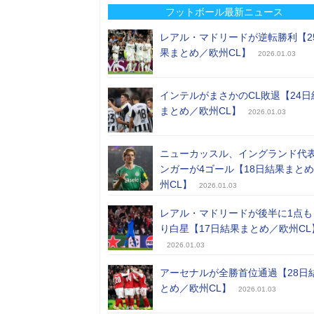
フットボール最新ニュース
レアル・マドリードが逆転勝利【2
果まとめ／欧州CL】
2026.01.03
インテルがまさかのCL敗退【24日
まとめ／欧州CL】
2026.01.03
ニューカッスル、イングランド代
ンガーが4ゴール【18日結果まと
州CL】
2026.01.03
レアル・マドリードが後半に1点も
り白星【17日結果まとめ／欧州CL
2026.01.03
アーセナルが全勝首位通過【28日
とめ／欧州CL】
2026.01.03