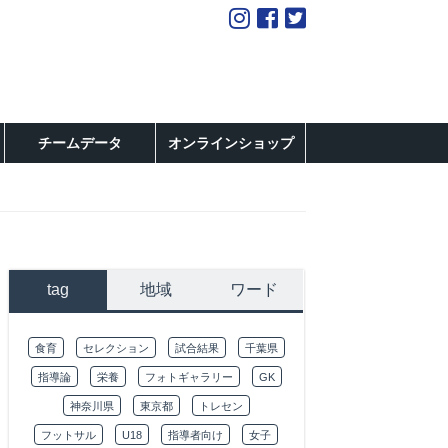
チームデータ
オンラインショップ
tag
地域
ワード
食育
セレクション
試合結果
千葉県
指導論
栄養
フォトギャラリー
GK
神奈川県
東京都
トレセン
フットサル
U18
指導者向け
女子