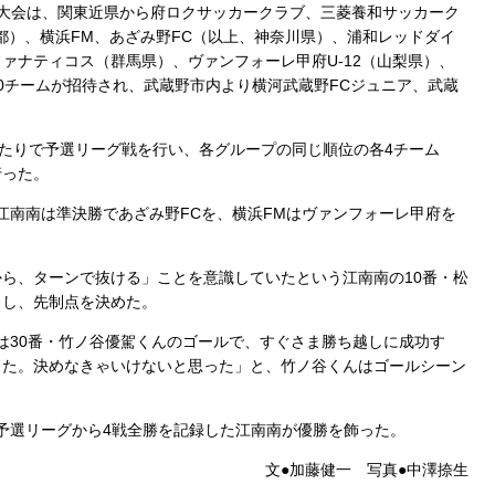
大会は、関東近県から府ロクサッカークラブ、三菱養和サッカーク
京都）、横浜FM、あざみ野FC（以上、神奈川県）、浦和レッドダイ
ァナティコス（群馬県）、ヴァンフォーレ甲府U-12（山梨県）、
0チームが招待され、武蔵野市内より横河武蔵野FCジュニア、武蔵
たりで予選リーグ戦を行い、各グループの同じ順位の各4チーム
行った。
南南は準決勝であざみ野FCを、横浜FMはヴァンフォーレ甲府を
ら、ターンで抜ける」ことを意識していたという江南南の10番・松
出し、先制点を決めた。
30番・竹ノ谷優駕くんのゴールで、すぐさま勝ち越しに成功す
きた。決めなきゃいけないと思った」と、竹ノ谷くんはゴールシーン
予選リーグから4戦全勝を記録した江南南が優勝を飾った。
文●加藤健一 写真●中澤捺生