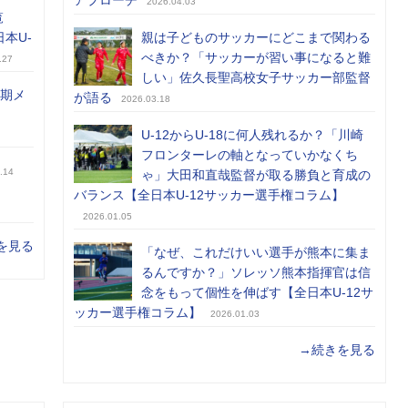
アプローチ
2026.04.03
覧
日本U-
親は子どものサッカーにどこまで関わる
べきか？「サッカーが習い事になると難
.27
しい」佐久長聖高校女子サッカー部監督
前期メ
が語る
2026.03.18
U-12からU-18に何人残れるか？「川崎
フロンターレの軸となっていかなくち
.14
ゃ」大田和直哉監督が取る勝負と育成の
バランス【全日本U-12サッカー選手権コラム】
2026.01.05
を見る
「なぜ、これだけいい選手が熊本に集ま
るんですか？」ソレッソ熊本指揮官は信
念をもって個性を伸ばす【全日本U-12サ
ッカー選手権コラム】
2026.01.03
→続きを見る