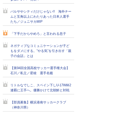
バルサやシティだけじゃない!! 海外チー
ムと互角以上にわたりあった日本人選手
たち／ジュニサカMIP
「下手だからやめろ」と言われる息子
ネガティブなコミュニケーションが子ど
もをダメにする。”やる気”を引き出す「親
子の会話」とは
【第94回全国高校サッカー選手権大会】
石川／私立／星稜 選手名鑑
リトルなでしこ、スペイン下しU-17W杯2
連覇に王手へ。優勝かけて北朝鮮と対戦
【部員募集】横浜港南サッカークラブ
（神奈川県）