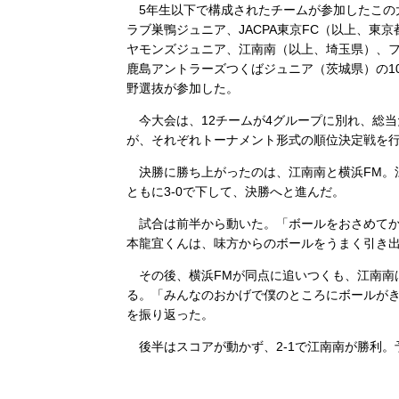
5年生以下で構成されたチームが参加したこの
ラブ巣鴨ジュニア、JACPA東京FC（以上、東
ヤモンズジュニア、江南南（以上、埼玉県）、フ
鹿島アントラーズつくばジュニア（茨城県）の1
野選抜が参加した。
今大会は、12チームが4グループに別れ、総当
が、それぞれトーナメント形式の順位決定戦を
決勝に勝ち上がったのは、江南南と横浜FM。江
ともに3-0で下して、決勝へと進んだ。
試合は前半から動いた。「ボールをおさめてか
本龍宜くんは、味方からのボールをうまく引き
その後、横浜FMが同点に追いつくも、江南南は
る。「みんなのおかげで僕のところにボールが
を振り返った。
後半はスコアが動かず、2-1で江南南が勝利。