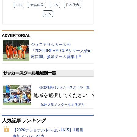
U12
大会結果
U15
日本代表
JFA
ADVERTORIAL
ジュニアサッカー大会
『2026’DREAM CUPサマー大会in
河口湖』参加チーム募集中!!
都道府県別サッカースクール一覧
体験入学でスクールを選ぼう！
人気記事ランキング
【2026ナショナルトレセンU-15】1回目
参加メンバー発表！