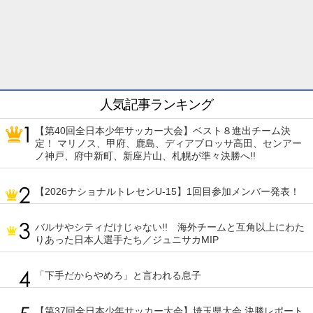
人気記事ランキング
【第40回全日本少年サッカー大会】ベスト８進出チーム決
定！ マリノス、甲府、鹿島、ディアブロッサ高田、センアー
ノ神戸、府中新町、新座片山、札幌が準々決勝へ!!
【2026ナショナルトレセンU-15】1回目参加メンバー発表！
バルサやシティだけじゃない!! 海外チームと互角以上にわた
りあった日本人選手たち／ジュニサカMIP
「下手だからやめろ」と言われる息子
【第37回全日本少年サッカー大会】埼玉県大会 決勝レポート