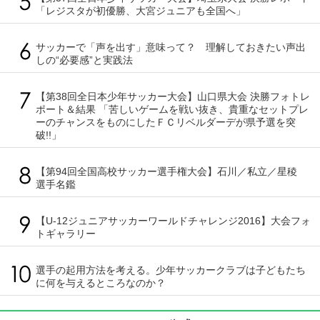
「レジスタが初優勝、大宮ジュニアも全国へ」
サッカーで「声を出す」意味って？ 理解しておきたい声出
しの“必要感”と実践法
【第38回全日本少年サッカー大会】山口県大会 決勝フォトレ
ポート＆結果 「苦しいゲームを戦い抜き、貴重なセットプレ
ーのチャンスをものにしたＦＣリベルダーデが県予選を突
破!!」
【第94回全国高校サッカー選手権大会】石川／私立／星稜
選手名鑑
【U-12ジュニアサッカーワールドチャレンジ2016】大会フォ
トギャラリー
選手の起用方法を考える。少年サッカークラブは子どもたち
に何を与えるところなのか？