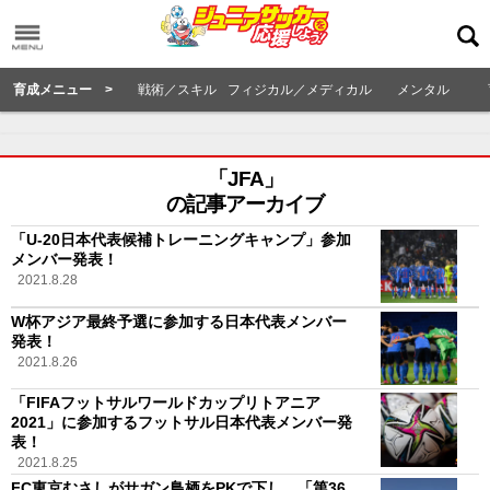
育成メニュー >
戦術／スキル
フィジカル／メディカル
メンタル
「JFA」
の記事アーカイブ
「U-20日本代表候補トレーニングキャンプ」参加
メンバー発表！
2021.8.28
W杯アジア最終予選に参加する日本代表メンバー
発表！
2021.8.26
「FIFAフットサルワールドカップリトアニア
2021」に参加するフットサル日本代表メンバー発
表！
2021.8.25
FC東京むさしがサガン鳥栖をPKで下し、「第36