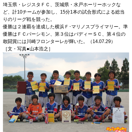
埼玉県・レジスタＦＣ、茨城県・水戸ホーリーホックな
ど、計10チームが参加し、15分1本の試合形式による総当
りのリーグ戦を競った。
優勝は２連覇を達成した横浜Ｆ･マリノスプライマリー。準
優勝はＦＣパーシモン、第３位はバディーＳＣ、第４位の
敢闘賞には川崎フロンターレが輝いた。（14.07.29）
［文・写真●山本浩之］