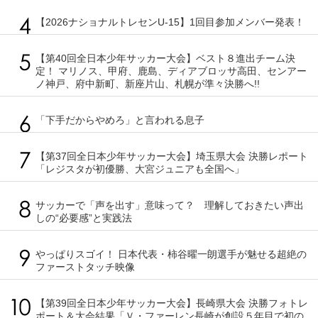
【2026ナショナルトレセンU-15】1回目参加メンバー発表！
【第40回全日本少年サッカー大会】ベスト８進出チーム決
定！ マリノス、甲府、鹿島、ディアブロッサ高田、センアー
ノ神戸、府中新町、新座片山、札幌が準々決勝へ!!
「下手だからやめろ」と言われる息子
【第37回全日本少年サッカー大会】埼玉県大会 決勝レポート
「レジスタが初優勝、大宮ジュニアも全国へ」
サッカーで「声を出す」意味って？ 理解しておきたい声出
しの“必要感”と実践法
やっぱりスゴイ！ 日本代表・柿谷曜一朗選手が魅せる超絶の
ファーストタッチ映像
【第39回全日本少年サッカー大会】長崎県大会 決勝フォトレ
ポート＆大会結果「Ｖ・ファーレン長崎が創設５年目で初の