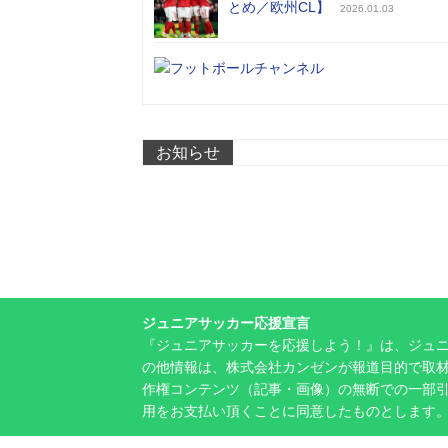
とめ／欧州CL】
2026.01.03
お知らせ
ジュニアサッカー応援宣言
『ジュニアサッカーを応援しよう！』は、ジュ
の他情報は、株式会社カンゼンが報道目的で取材
作権コンテンツ（記事・画像）の無断での一部
用をお支払い頂くことに同意したものとします