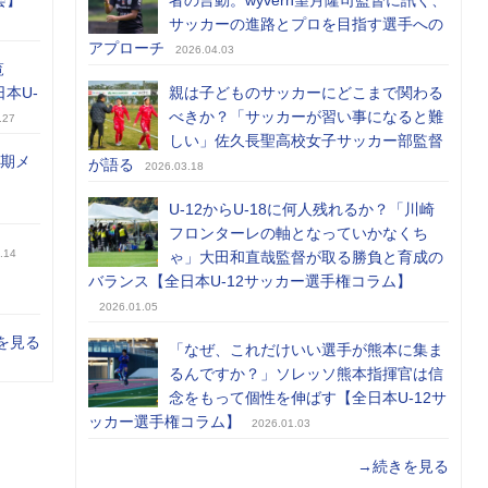
会】
者の言動。wyvern望月隆司監督に訊く、
サッカーの進路とプロを目指す選手への
アプローチ
2026.04.03
覧
日本U-
親は子どものサッカーにどこまで関わる
べきか？「サッカーが習い事になると難
.27
しい」佐久長聖高校女子サッカー部監督
前期メ
が語る
2026.03.18
U-12からU-18に何人残れるか？「川崎
フロンターレの軸となっていかなくち
.14
ゃ」大田和直哉監督が取る勝負と育成の
バランス【全日本U-12サッカー選手権コラム】
2026.01.05
を見る
「なぜ、これだけいい選手が熊本に集ま
るんですか？」ソレッソ熊本指揮官は信
念をもって個性を伸ばす【全日本U-12サ
ッカー選手権コラム】
2026.01.03
→続きを見る