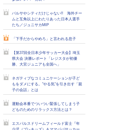
バルサやシティだけじゃない!! 海外チー
ムと互角以上にわたりあった日本人選手
たち／ジュニサカMIP
「下手だからやめろ」と言われる息子
【第37回全日本少年サッカー大会】埼玉
県大会 決勝レポート「レジスタが初優
勝、大宮ジュニアも全国へ」
ネガティブなコミュニケーションが子ど
もをダメにする。”やる気”を引き出す「親
子の会話」とは
運動会本番でついつい緊張してしまう子
どものためのリラックス方法とは？
エスパルスドリームフィールド富士『年
少児（プレキッズ）＆ママパパサッカー