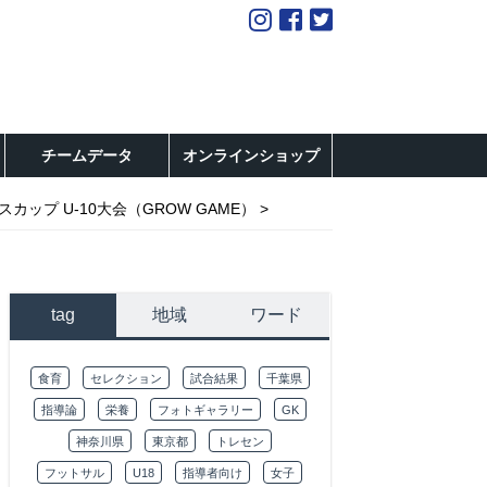
チームデータ
オンラインショップ
カップ U-10大会（GROW GAME）
tag
地域
ワード
食育
セレクション
試合結果
千葉県
指導論
栄養
フォトギャラリー
GK
神奈川県
東京都
トレセン
フットサル
U18
指導者向け
女子