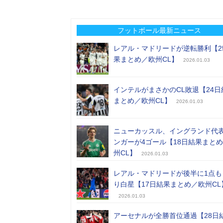
フットボール最新ニュース
レアル・マドリードが逆転勝利【2
果まとめ／欧州CL】
2026.01.03
インテルがまさかのCL敗退【24日
まとめ／欧州CL】
2026.01.03
ニューカッスル、イングランド代
ンガーが4ゴール【18日結果まと
州CL】
2026.01.03
レアル・マドリードが後半に1点も
り白星【17日結果まとめ／欧州CL
2026.01.03
アーセナルが全勝首位通過【28日