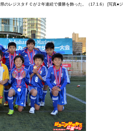
玉県のレジスタＦＣが２年連続で優勝を飾った。（17.1.6） [写真●ジ