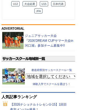
U12
大会結果
U15
日本代表
JFA
ADVERTORIAL
ジュニアサッカー大会
『2026’DREAM CUPサマー大会in
河口湖』参加チーム募集中!!
都道府県別サッカースクール一覧
体験入学でスクールを選ぼう！
人気記事ランキング
【2026ナショナルトレセンU-15】1回目
参加メンバー発表！