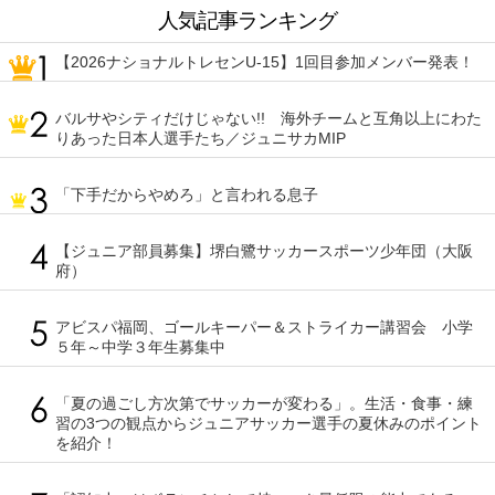
人気記事ランキング
【2026ナショナルトレセンU-15】1回目参加メンバー発表！
バルサやシティだけじゃない!! 海外チームと互角以上にわた
りあった日本人選手たち／ジュニサカMIP
「下手だからやめろ」と言われる息子
【ジュニア部員募集】堺白鷺サッカースポーツ少年団（大阪
府）
アビスパ福岡、ゴールキーパー＆ストライカー講習会 小学
５年～中学３年生募集中
「夏の過ごし方次第でサッカーが変わる」。生活・食事・練
習の3つの観点からジュニアサッカー選手の夏休みのポイント
を紹介！